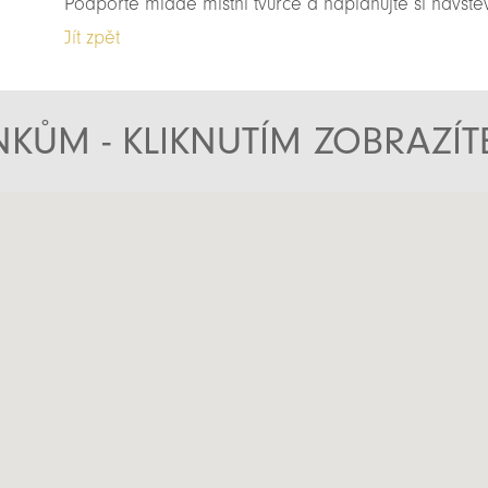
Podpořte mladé místní tvůrce a naplánujte si návště
Jít zpět
KŮM - KLIKNUTÍM ZOBRAZÍ