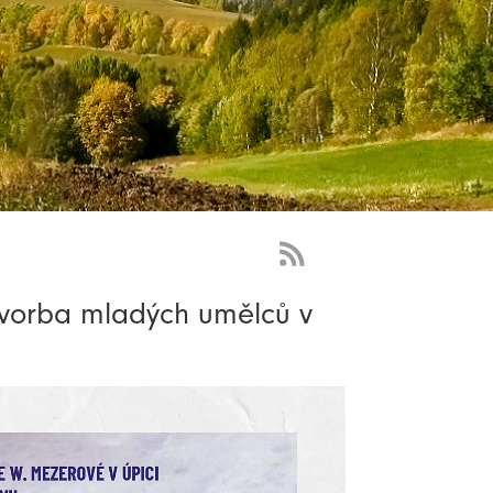
RSS
Feed
í tvorba mladých umělců v
-
novinky