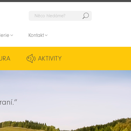
Hedat
lerie
Kontakt
URA
AKTIVITY
raní.“