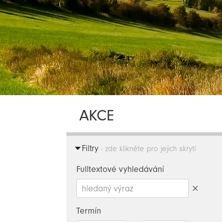
AKCE
Filtry
- zde klikněte pro jejich skrytí
Fulltextové vyhledávání
Smazat
hledaný
Termín
výraz