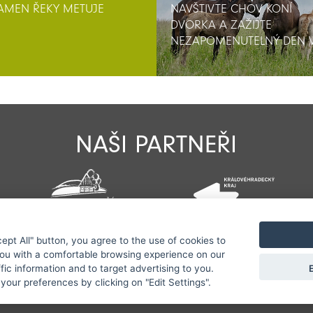
AMEN ŘEKY METUJE
NAVŠTIVTE CHOV KONÍ
NAVŠTIVTE CHOV KONÍ
DVORKA A ZAŽIJTE
DVORKA A ZAŽIJTE
NEZAPOMENUTELNÝ DEN 
NEZAPOMENUTELNÝ DEN 
SEDLE!
SEDLE!
NAŠI PARTNEŘI
cept All" button, you agree to the use of cookies to
Všechna práva vyhrazena serveru www.jestrebihory.net | Vy
you with a comfortable browsing experience on our
E
ffic information and to target advertising to you.
ektivitu zveřejňovaných informací a vyhrazuje si právo info
your preferences by clicking on "Edit Settings".
Sekce pro starosty
|
Nastavení cookies