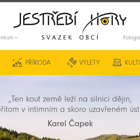
entrum
Fotoga
Zpět na titulní stranu
PŘÍRODA
VÝLETY
KULT
„Ten kout země leží na silnici dějin,
řitom v intimním a skoro uzavřeném úst
Karel Čapek