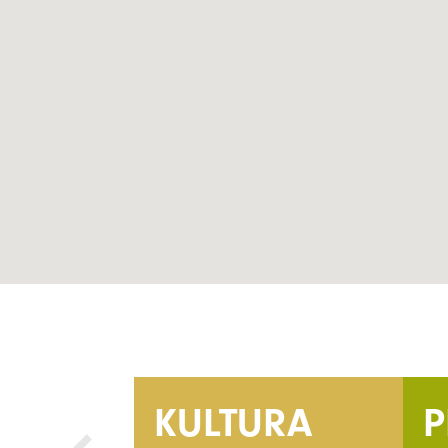
DA
DA
KULTURA
P