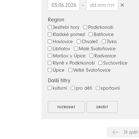
–
Smazat
datumy
Region
Jestřebí hory
Podkrkonoší
Kladské pomezí
Batňovice
Havlovice
Chvaleč
Jívka
Libňatov
Malé Svatoňovice
Maršov u Úpice
Radvanice
Rtyně v Podkrkonoší
Suchovršice
Úpice
Velké Svatoňovice
Další filtry
kulturní
pro děti
sportovní
Jít zpět