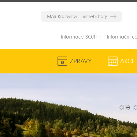
MAS Království - Jestřebí hory
Informace SOJH
Informační c
ZPRÁVY
AKCE
ale p