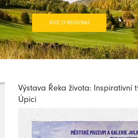
VÍCE O REGIONU
Výstava Řeka života: Inspirativn
Úpici