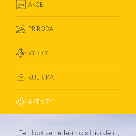
AKCE
PŘÍRODA
VÝLETY
KULTURA
AKTIVITY
„Ten kout země leží na silnici dějin,