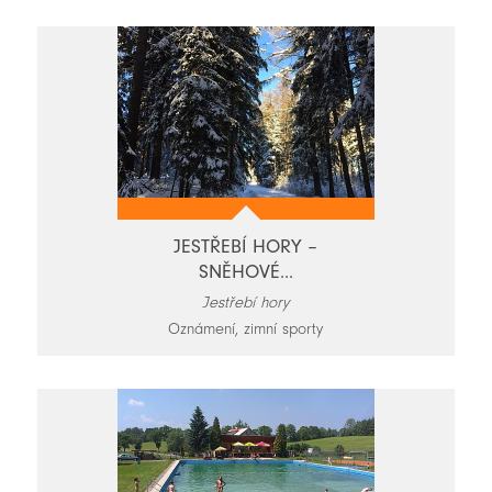
JESTŘEBÍ HORY –
SNĚHOVÉ...
Jestřebí hory
Oznámení, zimní sporty