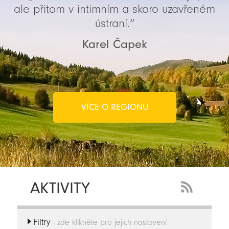
ale přitom v intimním a skoro uzavřeném
ústraní.“
Karel Čapek
VÍCE O REGIONU
AKTIVITY
RSS
Feed
Filtry
-
- zde klikněte pro jejich nastavení