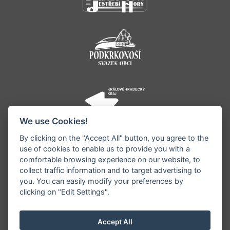
We use Cookies!
By clicking on the "Accept All" button, you agree to the
use of cookies to enable us to provide you with a
comfortable browsing experience on our website, to
collect traffic information and to target advertising to
you. You can easily modify your preferences by
©1996 - 2026 Všechna práva vyhrazena serveru
clicking on "Edit Settings".
www.jestrebihory.net | Vyrobil:
iQsoft.cz
Redakce neodpovídá za pravdivost a objektivitu
Accept All
zveřejňovaných informací a vyhrazuje si právo