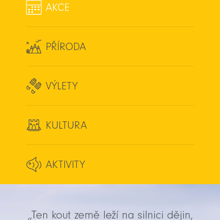
AKCE
PŘÍRODA
VÝLETY
KULTURA
AKTIVITY
„Ten kout země leží na silnici dějin,