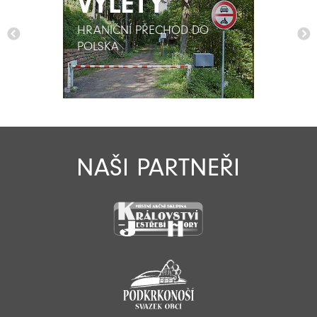
VÝLETY
VÝLETY
HRANIČNÍ PŘECHOD DO
HRANIČNÍ PŘECHOD DO
POLSKA
POLSKA
NAŠI PARTNEŘI