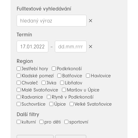
novinky
Fulltextové vyhledávání
Smazat
hledaný
Termín
výraz
–
Smazat
datumy
Region
Jestřebí hory
Podkrkonoší
Kladské pomezí
Batňovice
Havlovice
Chvaleč
Jívka
Libňatov
Malé Svatoňovice
Maršov u Úpice
Radvanice
Rtyně v Podkrkonoší
Suchovršice
Úpice
Velké Svatoňovice
Další filtry
kulturní
pro děti
sportovní