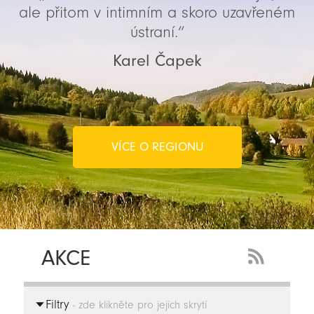
ale přitom v intimním a skoro uzavřeném
ústraní.“
Karel Čapek
VÍCE O REGIONU
AKCE
RSS
Feed
Filtry
-
- zde klikněte pro jejich skrytí