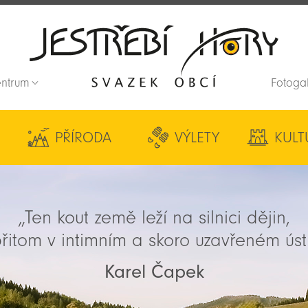
entrum
Fotoga
Zpět na titulní stranu
PŘÍRODA
VÝLETY
KULT
„Ten kout země leží na silnici dějin,
řitom v intimním a skoro uzavřeném úst
Karel Čapek