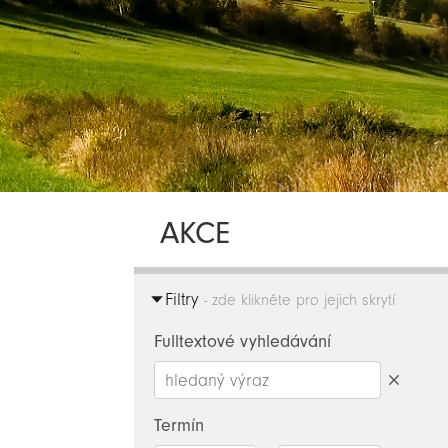
AKCE
Filtry
- zde klikněte pro jejich skrytí
Fulltextové vyhledávání
Smazat
hledaný
Termín
výraz