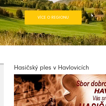
VÍCE O REGIONU
Hasičský ples v Havlovicích