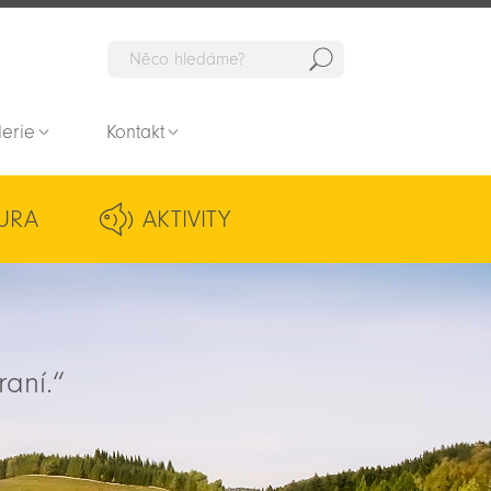
Hedat
lerie
Kontakt
URA
AKTIVITY
raní.“