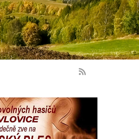
RSS
Feed
-
novinky