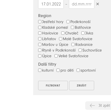
–
Smazat
datumy
Region
Jestřebí hory
Podkrkonoší
Kladské pomezí
Batňovice
Havlovice
Chvaleč
Jívka
Libňatov
Malé Svatoňovice
Maršov u Úpice
Radvanice
Rtyně v Podkrkonoší
Suchovršice
Úpice
Velké Svatoňovice
Další filtry
kulturní
pro děti
sportovní
Jít zpět