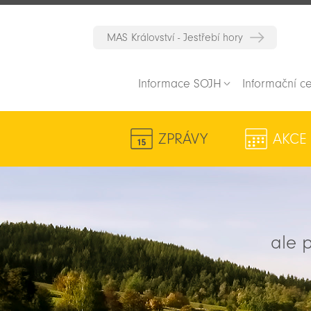
MAS Království - Jestřebí hory
Informace SOJH
Informační c
ZPRÁVY
AKCE
ale p