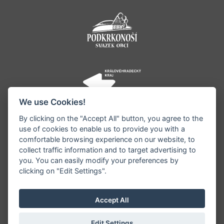
We use Cookies!
By clicking on the "Accept All" button, you agree to the
use of cookies to enable us to provide you with a
comfortable browsing experience on our website, to
collect traffic information and to target advertising to
you. You can easily modify your preferences by
©1996 - 2026 Všechna práva vyhrazena serveru
clicking on "Edit Settings".
www.jestrebihory.net | Vyrobil:
iQsoft.cz
Redakce neodpovídá za pravdivost a objektivitu
Accept All
zveřejňovaných informací a vyhrazuje si právo
informace editovat či odmítnout uveřejnění.
Edit Settings