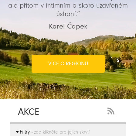
ale přitom v intimním a skoro uzavřeném
ústraní.“
Karel Čapek
VÍCE O REGIONU
AKCE
RSS
Feed
Filtry
-
- zde klikněte pro jejich skrytí