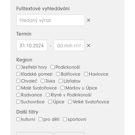
novinky
Fulltextové vyhledávání
Smazat
hledaný
Termín
výraz
–
Smazat
datumy
Region
Jestřebí hory
Podkrkonoší
Kladské pomezí
Batňovice
Havlovice
Chvaleč
Jívka
Libňatov
Malé Svatoňovice
Maršov u Úpice
Radvanice
Rtyně v Podkrkonoší
Suchovršice
Úpice
Velké Svatoňovice
Další filtry
kulturní
pro děti
sportovní