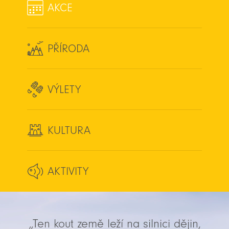
AKCE
PŘÍRODA
VÝLETY
KULTURA
AKTIVITY
„Ten kout země leží na silnici dějin,