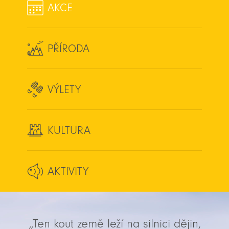
AKCE
PŘÍRODA
VÝLETY
KULTURA
AKTIVITY
„Ten kout země leží na silnici dějin,