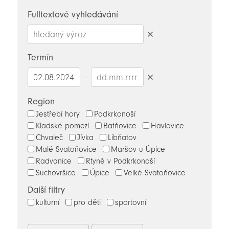
novinky
Fulltextové vyhledávání
Smazat
hledaný
Termín
výraz
–
Smazat
datumy
Region
Jestřebí hory
Podkrkonoší
Kladské pomezí
Batňovice
Havlovice
Chvaleč
Jívka
Libňatov
Malé Svatoňovice
Maršov u Úpice
Radvanice
Rtyně v Podkrkonoší
Suchovršice
Úpice
Velké Svatoňovice
Další filtry
kulturní
pro děti
sportovní