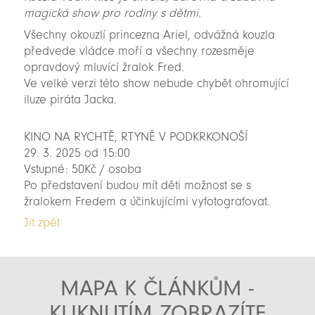
magická show pro rodiny s dětmi.
Všechny okouzlí princezna Ariel, odvážná kouzla
předvede vládce moří a všechny rozesměje
opravdový mluvící žralok Fred.
Ve velké verzi této show nebude chybět ohromující
iluze piráta Jacka.
KINO NA RYCHTĚ, RTYNĚ V PODKRKONOŠÍ
29. 3. 2025 od 15:00
Vstupné: 50Kč / osoba
Po představení budou mít děti možnost se s
žralokem Fredem a účinkujícími vyfotografovat.
Jít zpět
MAPA K ČLÁNKŮM -
KLIKNUTÍM ZOBRAZÍTE