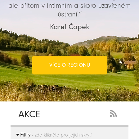
ale přitom v intimním a skoro uzavřeném
ústraní.“
Karel Čapek
VÍCE O REGIONU
AKCE
RSS
Feed
Filtry
-
- zde klikněte pro jejich skrytí