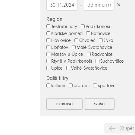
–
Smazat
datumy
Region
Jestřebí hory
Podkrkonoší
Kladské pomezí
Batňovice
Havlovice
Chvaleč
Jívka
Libňatov
Malé Svatoňovice
Maršov u Úpice
Radvanice
Rtyně v Podkrkonoší
Suchovršice
Úpice
Velké Svatoňovice
Další filtry
kulturní
pro děti
sportovní
Jít zpět