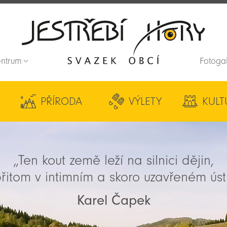
entrum
Fotoga
Zpět na titulní stranu
PŘÍRODA
VÝLETY
KULT
„Ten kout země leží na silnici dějin,
řitom v intimním a skoro uzavřeném úst
Karel Čapek