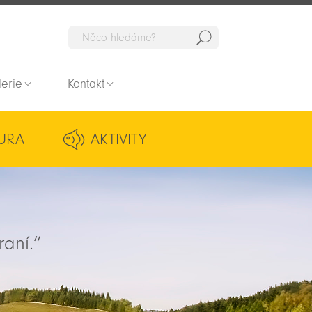
Hedat
lerie
Kontakt
URA
AKTIVITY
raní.“