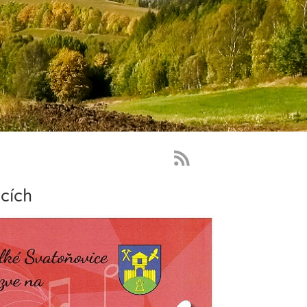
RSS
Feed
cích
-
novinky