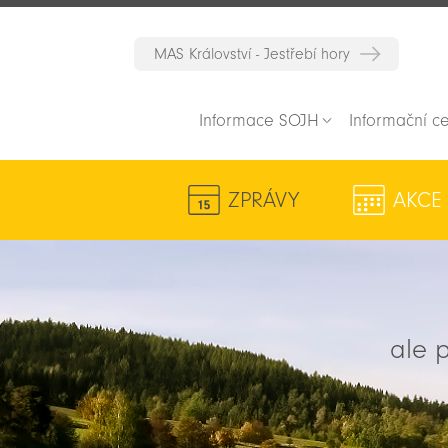
MAS Království - Jestřebí hory
Informace SOJH
Informační c
ZPRÁVY
AKCE
ale p