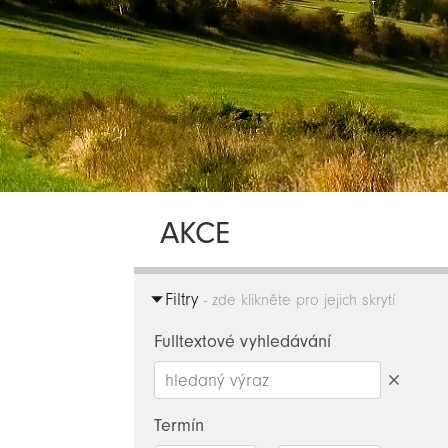
AKCE
Filtry
- zde klikněte pro jejich skrytí
Fulltextové vyhledávání
Smazat
hledaný
Termín
výraz