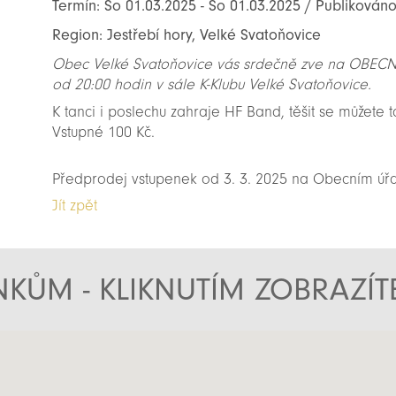
Termín: So 01.03.2025 - So 01.03.2025 / Publikován
Region: Jestřebí hory, Velké Svatoňovice
Obec Velké Svatoňovice vás srdečně zve na OBECNÍ 
od 20:00 hodin v sále K-Klubu Velké Svatoňovice.
K tanci i poslechu zahraje HF Band, těšit se můžete
Vstupné 100 Kč.
Předprodej vstupenek od 3. 3. 2025 na Obecním úř
Jít zpět
KŮM - KLIKNUTÍM ZOBRAZÍ