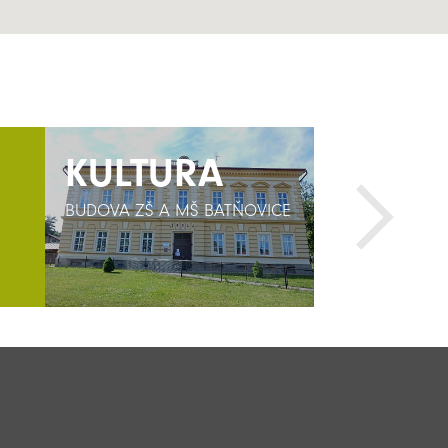
KULTURA
KULTURA
AKTIV
BUDOVA ZŠ A MŠ BATŇOVICE
BUDOVA ZŠ A MŠ BATŇOVICE
SPORTOVNÍ AR