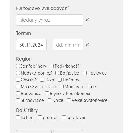
novinky
Fulltextové vyhledávání
Smazat
hledaný
Termín
výraz
–
Smazat
datumy
Region
Jestřebí hory
Podkrkonoší
Kladské pomezí
Batňovice
Havlovice
Chvaleč
Jívka
Libňatov
Malé Svatoňovice
Maršov u Úpice
Radvanice
Rtyně v Podkrkonoší
Suchovršice
Úpice
Velké Svatoňovice
Další filtry
kulturní
pro děti
sportovní