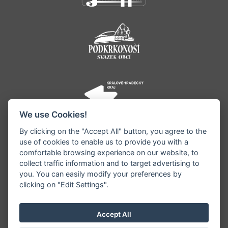
We use Cookies!
By clicking on the "Accept All" button, you agree to the
use of cookies to enable us to provide you with a
comfortable browsing experience on our website, to
collect traffic information and to target advertising to
you. You can easily modify your preferences by
©1996 - 2026 Všechna práva vyhrazena serveru
clicking on "Edit Settings".
www.jestrebihory.net | Vyrobil:
iQsoft.cz
Redakce neodpovídá za pravdivost a objektivitu
Accept All
zveřejňovaných informací a vyhrazuje si právo