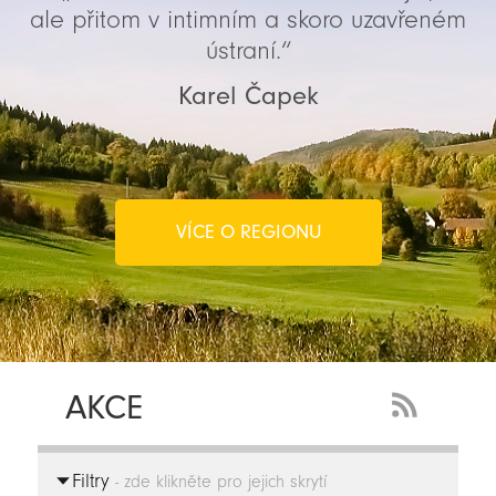
ale přitom v intimním a skoro uzavřeném
ústraní.“
Karel Čapek
VÍCE O REGIONU
AKCE
RSS
Feed
Filtry
-
- zde klikněte pro jejich skrytí