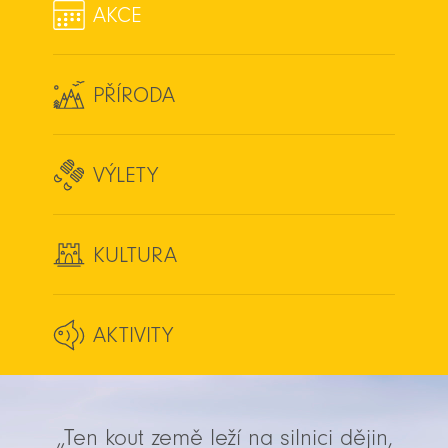
AKCE
PŘÍRODA
VÝLETY
KULTURA
AKTIVITY
„Ten kout země leží na silnici dějin,