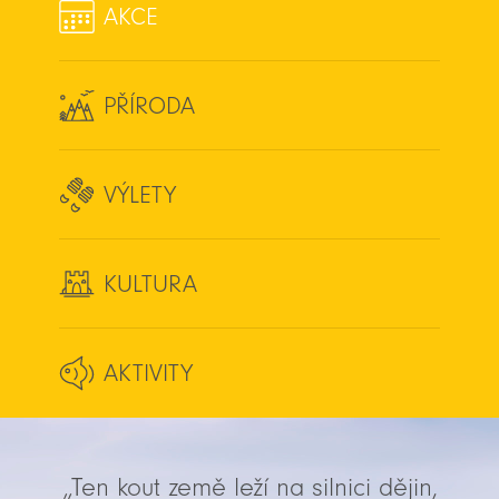
AKCE
PŘÍRODA
VÝLETY
KULTURA
AKTIVITY
„Ten kout země leží na silnici dějin,