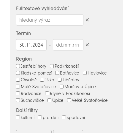
novinky
Fulltextové vyhledávání
Smazat
hledaný
Termín
výraz
–
Smazat
datumy
Region
Jestřebí hory
Podkrkonoší
Kladské pomezí
Batňovice
Havlovice
Chvaleč
Jívka
Libňatov
Malé Svatoňovice
Maršov u Úpice
Radvanice
Rtyně v Podkrkonoší
Suchovršice
Úpice
Velké Svatoňovice
Další filtry
kulturní
pro děti
sportovní