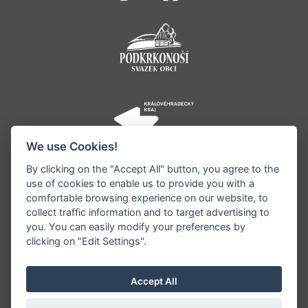
We use Cookies!
By clicking on the "Accept All" button, you agree to the
use of cookies to enable us to provide you with a
comfortable browsing experience on our website, to
collect traffic information and to target advertising to
you. You can easily modify your preferences by
©1996 - 2026 Všechna práva vyhrazena serveru
clicking on "Edit Settings".
www.jestrebihory.net | Vyrobil:
iQsoft.cz
Redakce neodpovídá za pravdivost a objektivitu
Accept All
zveřejňovaných informací a vyhrazuje si právo
informace editovat či odmítnout uveřejnění.