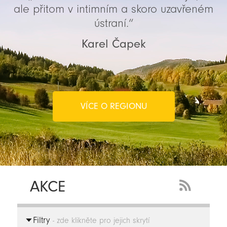
ale přitom v intimním a skoro uzavřeném
ústraní.“
Karel Čapek
VÍCE O REGIONU
AKCE
RSS
Feed
Filtry
-
- zde klikněte pro jejich skrytí