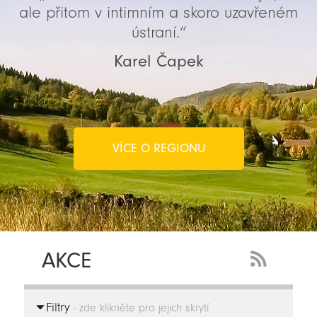
ale přitom v intimním a skoro uzavřeném
ústraní.“
Karel Čapek
VÍCE O REGIONU
AKCE
RSS
Feed
Filtry
-
- zde klikněte pro jejich skrytí