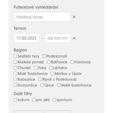
novinky
Fulltextové vyhledávání
Smazat
hledaný
Termín
výraz
–
Smazat
datumy
Region
Jestřebí hory
Podkrkonoší
Kladské pomezí
Batňovice
Havlovice
Chvaleč
Jívka
Libňatov
Malé Svatoňovice
Maršov u Úpice
Radvanice
Rtyně v Podkrkonoší
Suchovršice
Úpice
Velké Svatoňovice
Další filtry
kulturní
pro děti
sportovní