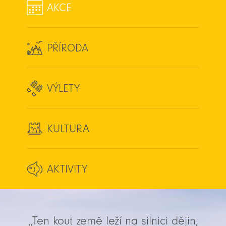
AKCE
PŘÍRODA
VÝLETY
KULTURA
AKTIVITY
„Ten kout země leží na silnici dějin,