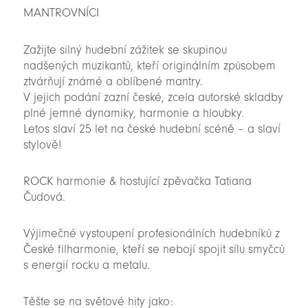
MANTROVNÍCI
Zažijte silný hudební zážitek se skupinou
nadšených muzikantů, kteří originálním způsobem
ztvárňují známé a oblíbené mantry.
V jejich podání zazní české, zcela autorské skladby
plné jemné dynamiky, harmonie a hloubky.
Letos slaví 25 let na české hudební scéně – a slaví
stylově!
ROCK harmonie & hostující zpěvačka Tatiana
Čudová.
Výjimečné vystoupení profesionálních hudebníků z
České filharmonie, kteří se nebojí spojit sílu smyčců
s energií rocku a metalu.
Těšte se na světové hity jako: