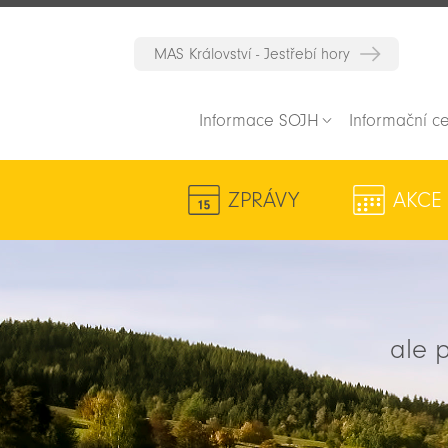
MAS Království - Jestřebí hory
Informace SOJH
Informační c
ZPRÁVY
AKCE
ale p