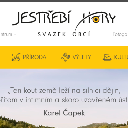
entrum
Fotoga
Zpět na titulní stranu
PŘÍRODA
VÝLETY
KULT
„Ten kout země leží na silnici dějin,
řitom v intimním a skoro uzavřeném úst
Karel Čapek