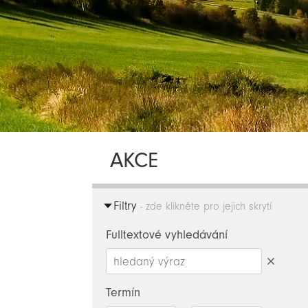
AKCE
Filtry
- zde klikněte pro jejich skrytí
Fulltextové vyhledávání
Smazat
hledaný
Termín
výraz