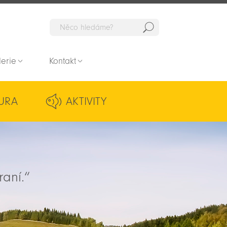
Hedat
lerie
Kontakt
URA
AKTIVITY
raní.“