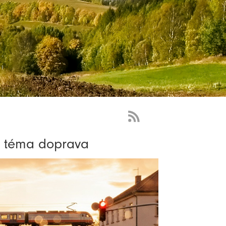
RSS
Feed
na téma doprava
-
novinky