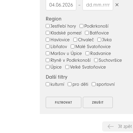
–
Smazat
datumy
Region
Jestřebí hory
Podkrkonoší
Kladské pomezí
Batňovice
Havlovice
Chvaleč
Jívka
Libňatov
Malé Svatoňovice
Maršov u Úpice
Radvanice
Rtyně v Podkrkonoší
Suchovršice
Úpice
Velké Svatoňovice
Další filtry
kulturní
pro děti
sportovní
Jít zpět