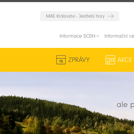
MAS Království - Jestřebí hory
Informace SOJH
Informační c
ZPRÁVY
AKCE
ale p