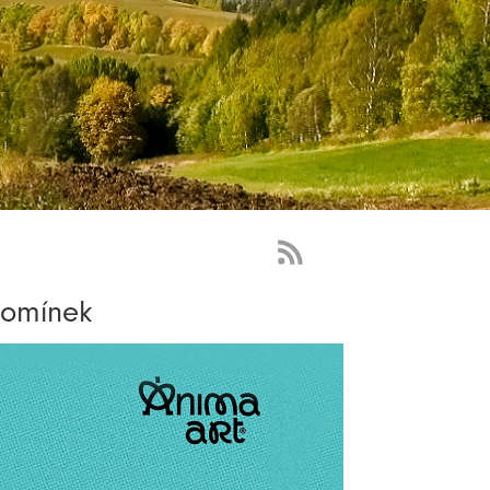
RSS
Feed
pomínek
-
novinky