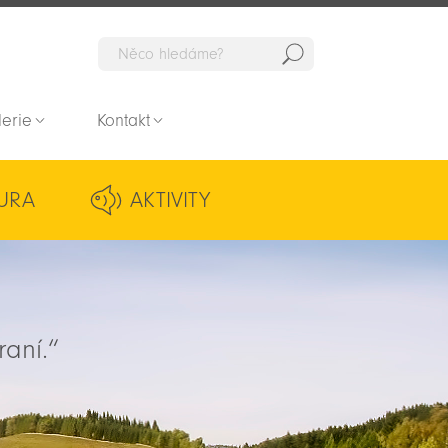
Hedat
lerie
Kontakt
URA
AKTIVITY
raní.“