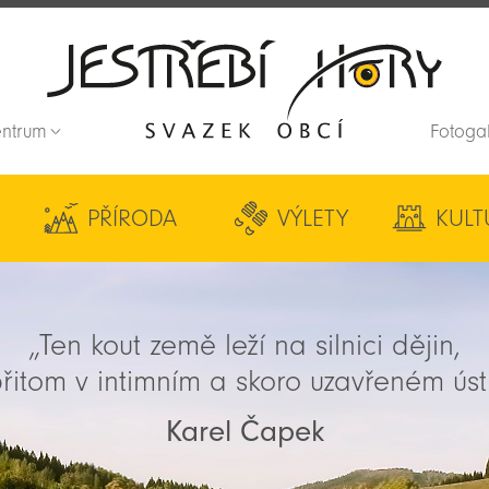
entrum
Fotoga
Zpět na titulní stranu
PŘÍRODA
VÝLETY
KULT
„Ten kout země leží na silnici dějin,
řitom v intimním a skoro uzavřeném úst
Karel Čapek