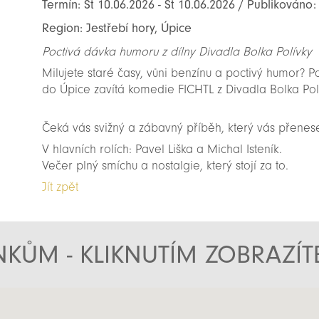
Termín: St 10.06.2026 - St 10.06.2026 / Publikováno:
Region: Jestřebí hory, Úpice
Poctivá dávka humoru z dílny Divadla Bolka Polívky
Milujete staré časy, vůni benzínu a poctivý humor? Pa
do Úpice zavítá komedie FICHTL z Divadla Bolka Pol
Čeká vás svižný a zábavný příběh, který vás přenese d
V hlavních rolích: Pavel Liška a Michal Isteník.
Večer plný smíchu a nostalgie, který stojí za to.
Jít zpět
KŮM - KLIKNUTÍM ZOBRAZÍ