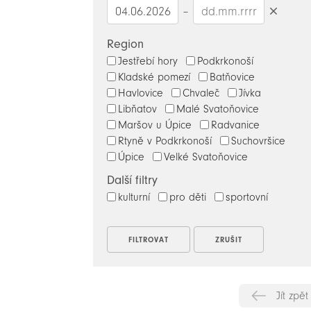
–
Smazat
datumy
Region
Jestřebí hory
Podkrkonoší
Kladské pomezí
Batňovice
Havlovice
Chvaleč
Jívka
Libňatov
Malé Svatoňovice
Maršov u Úpice
Radvanice
Rtyně v Podkrkonoší
Suchovršice
Úpice
Velké Svatoňovice
Další filtry
kulturní
pro děti
sportovní
Jít zpět