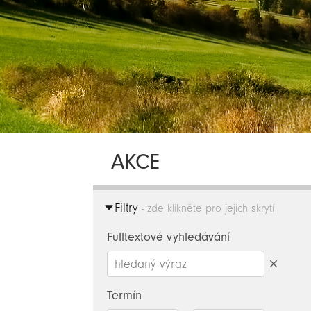
AKCE
Filtry
- zde klikněte pro jejich skrytí
Fulltextové vyhledávání
Smazat
hledaný
Termín
výraz