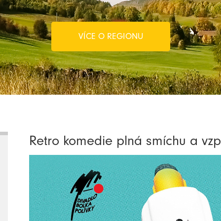
VÍCE O REGIONU
Retro komedie plná smíchu a vz