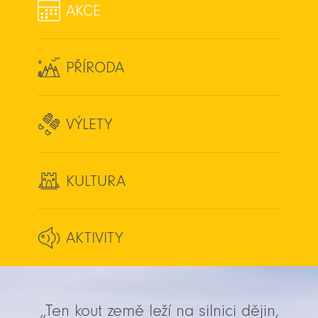
AKCE
PŘÍRODA
VÝLETY
KULTURA
AKTIVITY
„Ten kout země leží na silnici dějin,