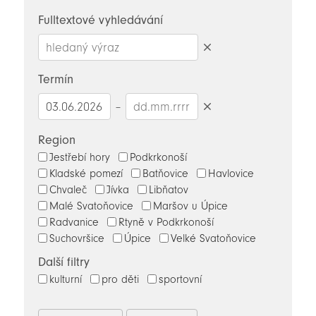
novinky
Fulltextové vyhledávání
Smazat
hledaný
Termín
výraz
–
Smazat
datumy
Region
Jestřebí hory
Podkrkonoší
Kladské pomezí
Batňovice
Havlovice
Chvaleč
Jívka
Libňatov
Malé Svatoňovice
Maršov u Úpice
Radvanice
Rtyně v Podkrkonoší
Suchovršice
Úpice
Velké Svatoňovice
Další filtry
kulturní
pro děti
sportovní