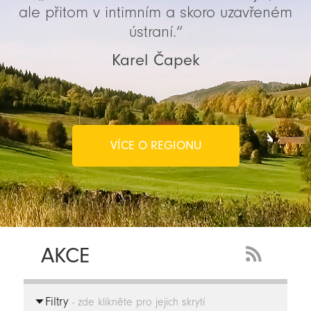
ale přitom v intimním a skoro uzavřeném
ústraní.“
Karel Čapek
VÍCE O REGIONU
AKCE
RSS
Feed
Filtry
-
- zde klikněte pro jejich skrytí