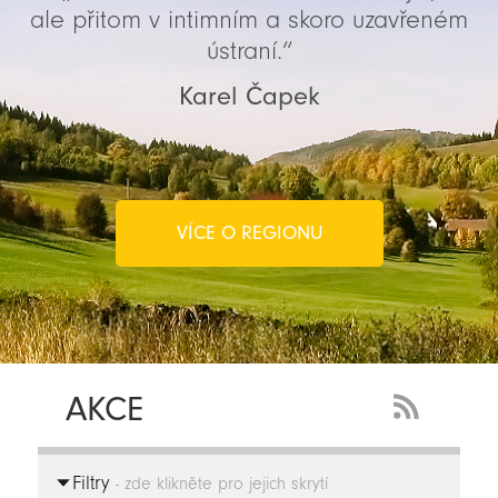
ale přitom v intimním a skoro uzavřeném
ústraní.“
Karel Čapek
VÍCE O REGIONU
AKCE
RSS
Feed
Filtry
-
- zde klikněte pro jejich skrytí