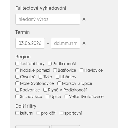
novinky
Fulltextové vyhledávání
Smazat
hledaný
Termín
výraz
–
Smazat
datumy
Region
Jestřebí hory
Podkrkonoší
Kladské pomezí
Batňovice
Havlovice
Chvaleč
Jívka
Libňatov
Malé Svatoňovice
Maršov u Úpice
Radvanice
Rtyně v Podkrkonoší
Suchovršice
Úpice
Velké Svatoňovice
Další filtry
kulturní
pro děti
sportovní