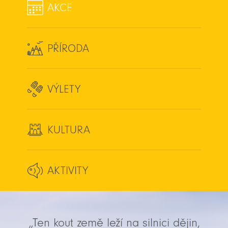
AKCE
PŘÍRODA
VÝLETY
KULTURA
AKTIVITY
„Ten kout země leží na silnici dějin,