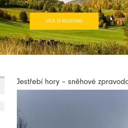
VÍCE O REGIONU
Jestřebí hory – sněhové zpravodaj