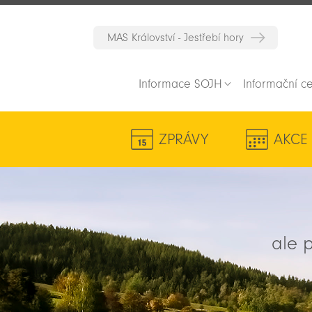
MAS Království - Jestřebí hory
Informace SOJH
Informační c
ZPRÁVY
AKCE
ale p