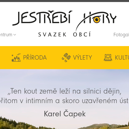
entrum
Fotoga
Zpět na titulní stranu
PŘÍRODA
VÝLETY
KULT
„Ten kout země leží na silnici dějin,
řitom v intimním a skoro uzavřeném úst
Karel Čapek