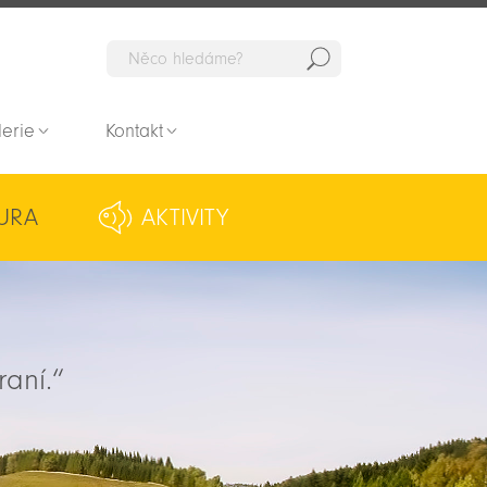
Hedat
lerie
Kontakt
URA
AKTIVITY
raní.“