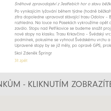
Sněhové zpravodajství z Jestřebích hor o stavu běžk
Po vynikajícím lyžování během týdne (hodně běžka
zítra dopoledne upravovat stávající trasu Odolov – 
rozhledna. Na louce na Pasekách vykroužíme opět o
zaválo. Stopu nad Petříkovice se budeme snažit proj
nové stopy na klasiku. Trasu Krkavčina – Švédský 
podmínek, pokusíme se vyhnout Švédskému vrchu a p
Upravené stopy by se již měly, po opravě GPS, prok
Skol Zdeněk Špringr
Jít zpět
KŮM - KLIKNUTÍM ZOBRAZÍ