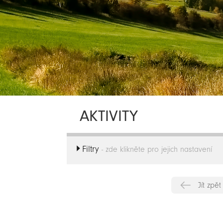
AKTIVITY
Filtry
- zde klikněte pro jejich nastavení
Jít zpět