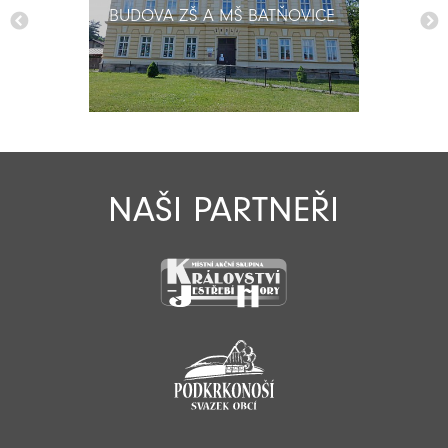
BUDOVA ZŠ A MŠ BATŇOVICE
BUDOVA ZŠ A MŠ BATŇOVICE
NAŠI PARTNEŘI