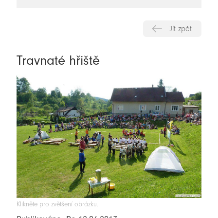
novinky
Jít zpět
Travnaté hřiště
Klikněte pro zvětšení obrázku.