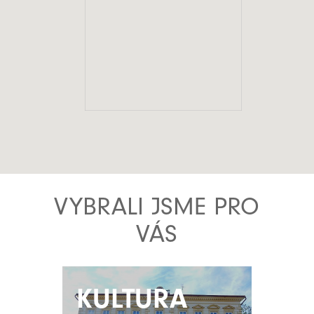
VYBRALI JSME PRO
VÁS
KULTURA
KULTURA