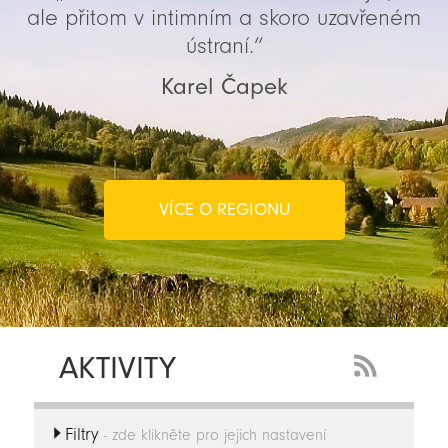
ale přitom v intimním a skoro uzavřeném
ústraní.“
Karel Čapek
VÍCE O REGIONU
AKTIVITY
RSS
Feed
Filtry
-
- zde klikněte pro jejich nastavení