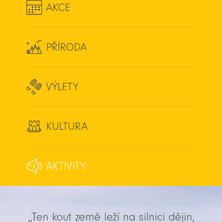
AKCE
PŘÍRODA
VÝLETY
KULTURA
AKTIVITY
„Ten kout země leží na silnici dějin,