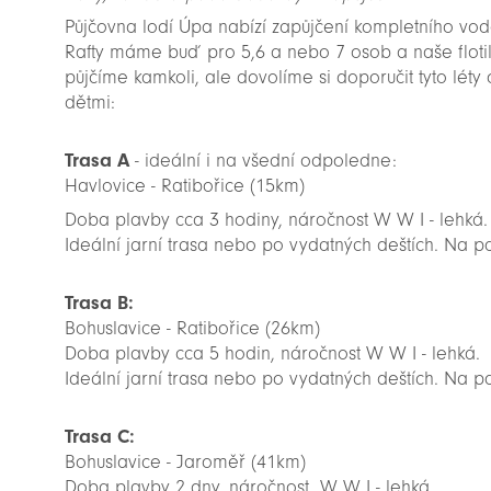
Půjčovna lodí Úpa nabízí zapůjčení kompletního vo
Rafty máme buď pro 5,6 a nebo 7 osob a naše flot
půjčíme kamkoli, ale dovolíme si doporučit tyto léty
dětmi:
Trasa A
- ideální i na všední odpoledne:
Havlovice - Ratibořice (15km)
Doba plavby cca 3 hodiny, náročnost W W I - lehká.
Ideální jarní trasa nebo po vydatných deštích. Na p
Trasa B:
Bohuslavice - Ratibořice (26km)
Doba plavby cca 5 hodin, náročnost W W I - lehká.
Ideální jarní trasa nebo po vydatných deštích. Na p
Trasa C:
Bohuslavice - Jaroměř (41km)
Doba plavby 2 dny, náročnost W W I - lehká.