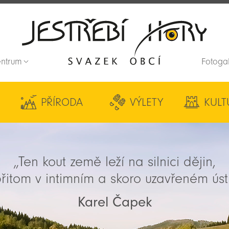
entrum
Fotoga
Zpět na titulní stranu
PŘÍRODA
VÝLETY
KULT
„Ten kout země leží na silnici dějin,
řitom v intimním a skoro uzavřeném úst
Karel Čapek