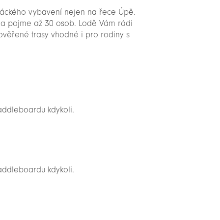
dáckého vybavení nejen na řece Úpě.
ila pojme až 30 osob. Lodě Vám rádi
 ověřené trasy vhodné i pro rodiny s
addleboardu kdykoli.
addleboardu kdykoli.