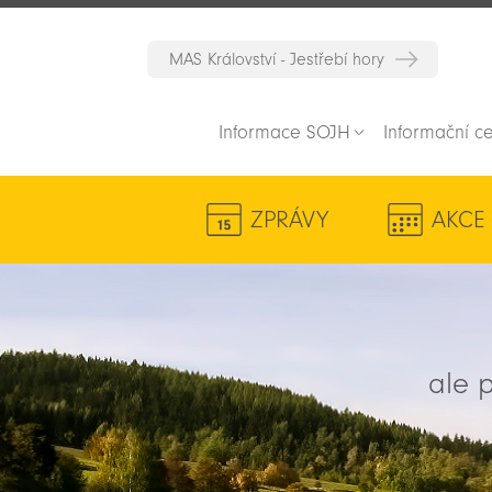
MAS Království - Jestřebí hory
Informace SOJH
Informační c
ZPRÁVY
AKCE
ale p