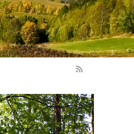
RSS
Feed
-
novinky