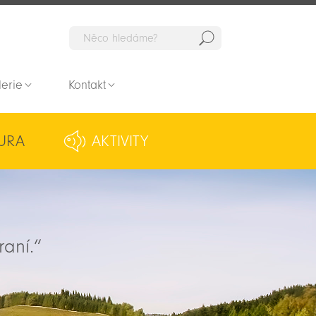
Hedat
lerie
Kontakt
URA
AKTIVITY
raní.“