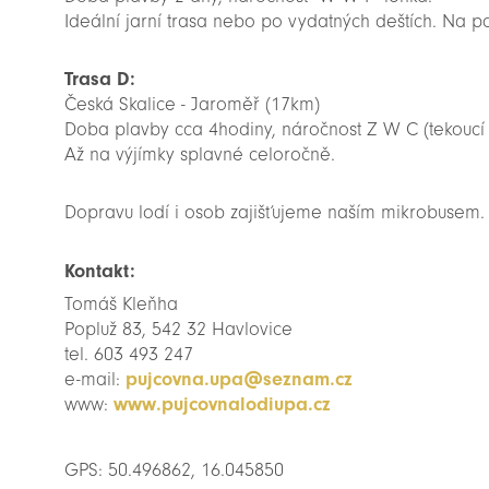
Ideální jarní trasa nebo po vydatných deštích. Na p
Trasa D:
Česká Skalice - Jaroměř (17km)
Doba plavby cca 4hodiny, náročnost Z W C (tekoucí
Až na výjímky splavné celoročně.
Dopravu lodí i osob zajišťujeme naším mikrobusem.
Kontakt:
Tomáš Kleňha
Popluž 83, 542 32 Havlovice
tel. 603 493 247
e-mail:
pujcovna.upa@seznam.cz
www:
www.pujcovnalodiupa.cz
GPS: 50.496862, 16.045850