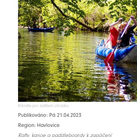
Klikněte pro zvětšení obrázku.
Publikováno: Pá 21.04.2023
Region: Havlovice
Rafty, kanoe a paddleboardy k zapůjčení