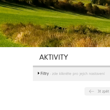
AKTIVITY
Filtry
- zde klikněte pro jejich nastavení
Jít zpět