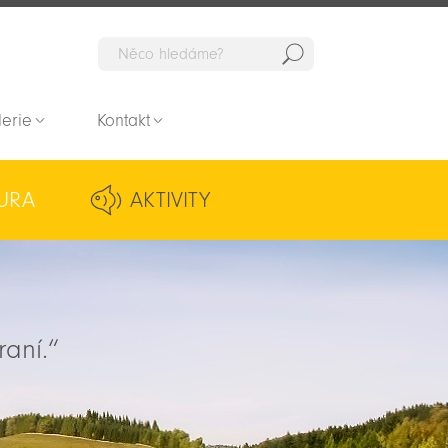
Hedat
lerie
Kontakt
URA
AKTIVITY
raní.“