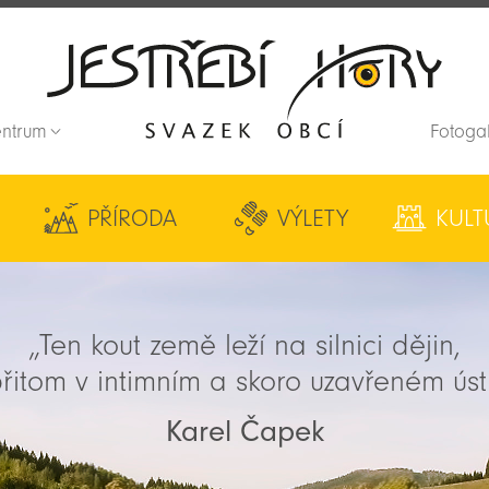
entrum
Fotoga
Zpět na titulní stranu
PŘÍRODA
VÝLETY
KULT
„Ten kout země leží na silnici dějin,
řitom v intimním a skoro uzavřeném úst
Karel Čapek