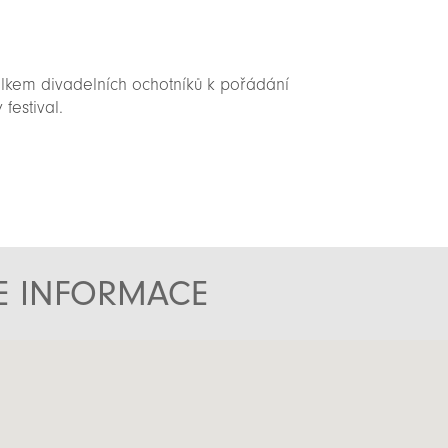
olkem divadelních ochotníků k pořádání
y festival.
TE INFORMACE