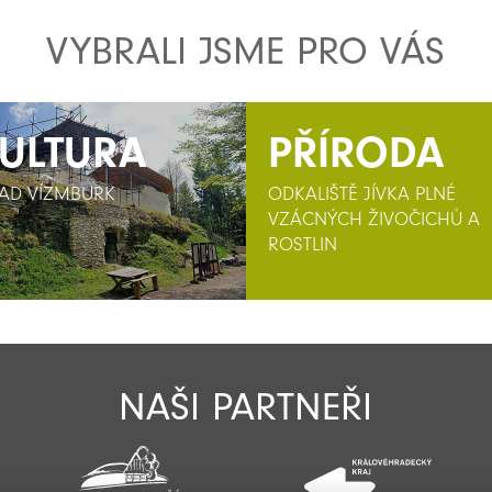
VYBRALI JSME PRO VÁS
ULTURA
ULTURA
PŘÍRODA
AD VÍZMBURK
AD VÍZMBURK
ODKALIŠTĚ JÍVKA PLNÉ
VZÁCNÝCH ŽIVOČICHŮ A
ROSTLIN
NAŠI PARTNEŘI