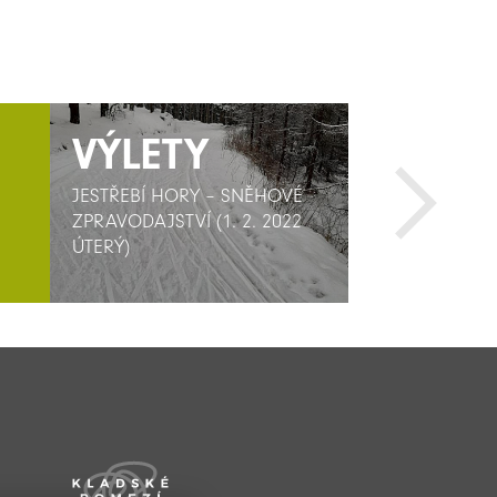
VÝLETY
VÝLETY
AKTIV
AKTIV
JESTŘEBÍ HORY – SNĚHOVÉ
JESTŘEBÍ HORY – SNĚHOVÉ
SPORTOVNÍ H
SPORTOVNÍ H
ZPRAVODAJSTVÍ (1. 2. 2022
ZPRAVODAJSTVÍ (1. 2. 2022
ÚTERÝ)
ÚTERÝ)