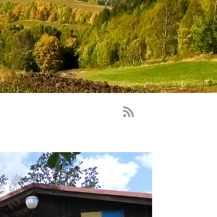
RSS
Feed
-
novinky