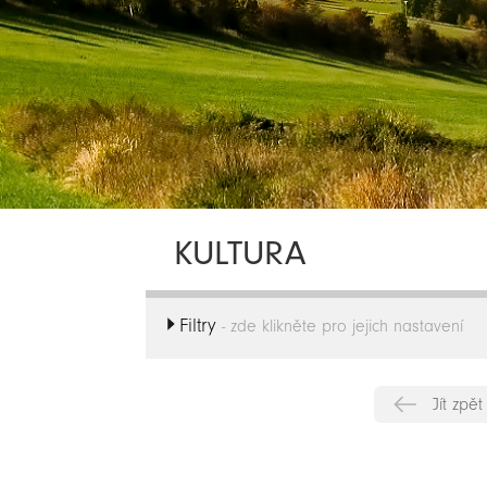
KULTURA
Filtry
- zde klikněte pro jejich nastavení
Jít zpět