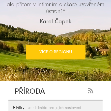
ale přitom v intimním a skoro uzavřeném
ústraní.“
Karel Čapek
VÍCE O REGIONU
PŘÍRODA
RSS
Feed
Filtry
-
- zde klikněte pro jejich nastavení