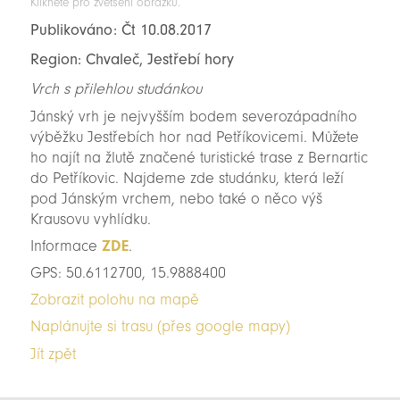
Klikněte pro zvětšení obrázku.
Publikováno: Čt 10.08.2017
Region: Chvaleč, Jestřebí hory
Vrch s přilehlou studánkou
Jánský vrh je nejvyšším bodem severozápadního
výběžku Jestřebích hor nad Petříkovicemi. Můžete
ho najít na žlutě značené turistické trase z Bernartic
do Petříkovic. Najdeme zde studánku, která leží
pod Jánským vrchem, nebo také o něco výš
Krausovu vyhlídku.
Informace
ZDE
.
GPS: 50.6112700, 15.9888400
Zobrazit polohu na mapě
Naplánujte si trasu (přes google mapy)
Jít zpět