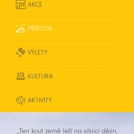
AKCE
PŘÍRODA
VÝLETY
KULTURA
AKTIVITY
„Ten kout země leží na silnici dějin,