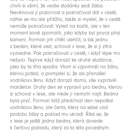
chvíli si všiml, že vedle studánky sedí žába.
Nevěnoval jí pozornost a pokračoval dál v cestě,
náhle se mu ale přitížilo, takže si myslel, že v cestě
nemůže pokračovat. Vylezl na kozlík, ale v ten
moment koně zpomalili, jako kdyby byl povoz plný
kamení. Forman jim chtěl ulehčit, a tak jednu
z beden, které vezl, schoval v lese, že si ji zítra
vyzvedne. Pak pokračovali v cestě, i když lépe mu
nebylo. Teprve když dorazil ke druhé studánce,
jako by ta tíha spadla. Vtom si vzpomněl na žábu,
kterou potkal, a pomyslel si, že asi přenášel
vodníkovu ženu. Když dorazil domů, vše vyprávěl
manželce. Druhý den se vypravil pro bednu, kterou
si schoval v lese, ale nikde ji nemohl najít. Bedna
byla pryč. Forman totiž předchozí den nepotkal
vodníkovu ženu, ale čerta, který na sebe vzal
podobu žáby a poklad mu ukradl. Říká se, že
v lese je ještě jedna bedna, která dovede
k čertovu pokladu, který za ta léta pocestným