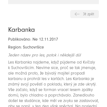
novinky
Jít zpět
Karbanka
Publikováno: Ne 12.11.2017
Region: Suchovršice
Jeden název pro les, potok i někdejší důl
Les Karbanka najdeme, když půjdeme od Kvíčaly
k Suchovršicím. Nevíme sice, proč se tak jmenuje,
ale možná proto, že bývalý majitel propadl
karbanu a prohrál les v kartách. Les Karbanka je
známý svojí pověstí o pokladu, který je zde ukrytý.
Vše začalo, když se forman vracel lesem zpátky
domů, bylo chladno a poprchávalo. Zanedlouho
došel ke studánce, kde měl ve zvyku se zastavovat,
aby se napil, v ten den však spěchal. Na poslední