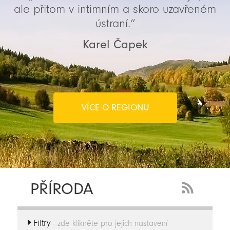
ale přitom v intimním a skoro uzavřeném
ústraní.“
Karel Čapek
VÍCE O REGIONU
PŘÍRODA
RSS
Feed
Filtry
-
- zde klikněte pro jejich nastavení