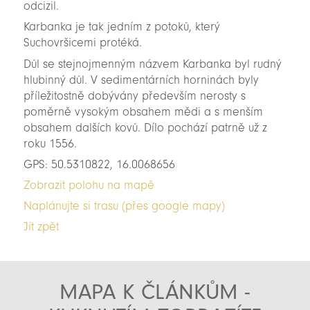
odcizil.
Karbanka je tak jedním z potoků, který
Suchovršicemi protéká.
Důl se stejnojmenným názvem Karbanka byl rudný
hlubinný důl. V sedimentárních horninách byly
příležitostně dobývány především nerosty s
poměrně vysokým obsahem mědi a s menším
obsahem dalších kovů. Dílo pochází patrně už z
roku 1556.
GPS: 50.5310822, 16.0068656
Zobrazit polohu na mapě
Naplánujte si trasu (přes google mapy)
Jít zpět
MAPA K ČLÁNKŮM -