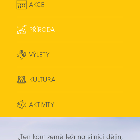
AKCE
PŘÍRODA
VÝLETY
KULTURA
AKTIVITY
„Ten kout země leží na silnici dějin,