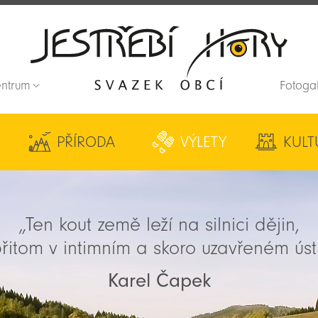
entrum
Fotoga
Zpět na titulní stranu
PŘÍRODA
VÝLETY
KULT
„Ten kout země leží na silnici dějin,
řitom v intimním a skoro uzavřeném úst
Karel Čapek