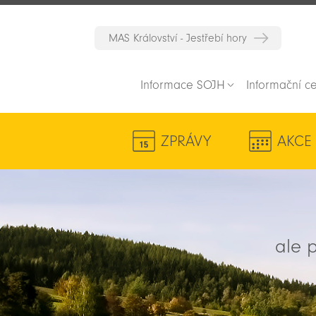
MAS Království - Jestřebí hory
Informace SOJH
Informační c
ZPRÁVY
AKCE
ale p