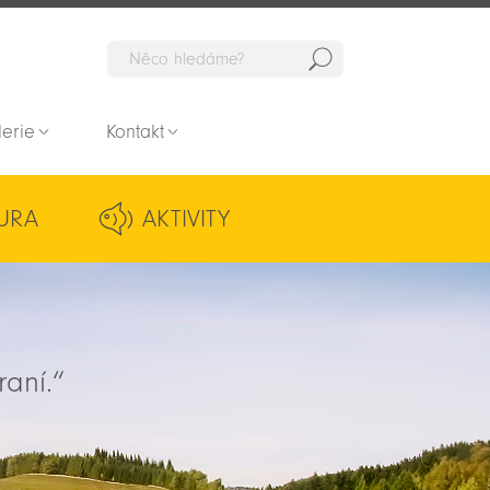
Hedat
lerie
Kontakt
URA
AKTIVITY
raní.“