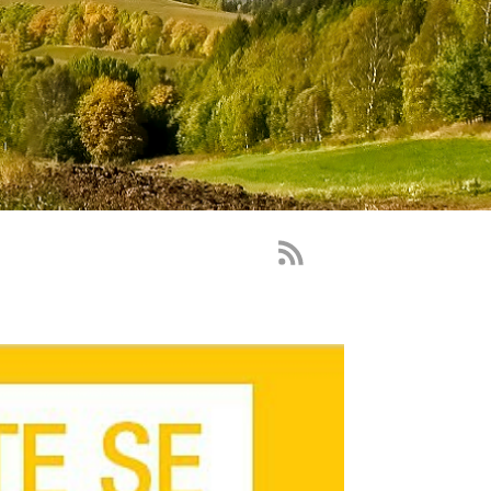
RSS
Feed
-
novinky