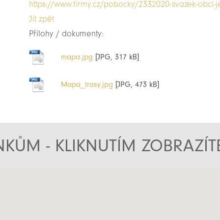
https://www.firmy.cz/pobocky/2332020-svazek-obci-je
Jít zpět
Přílohy / dokumenty:
mapa.jpg
[JPG, 317 kB]
Mapa_trasy.jpg
[JPG, 473 kB]
KŮM - KLIKNUTÍM ZOBRAZÍ