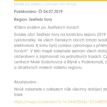
Klikněte pro zvětšení a zobrazení více obrázků.
Publikováno: Čt 04.07.2019
Region: Jestřebí hory
Křížem krážem po Jestřebích horách
Svazek obcí Jestřebí hory na turistickou sezonu 2019
cykloturistiky. Ve všech členských obcích tohoto sva
elektrokola. K tomu byla vydána cyklomapa s přilé
horách“. V této mapě naleznete seznam všech dobíjec
občerstvení a zajímavosti na jednotlivých trasách. 
centrech Malé Svatoňovice a Rtyně v Podkrkonoší, 
a atraktivních místech našeho regionu.
Atualizováno :
Nově naleznete v odkazech níže všechny dobíjecí st
fotek.
https://mapy.cz/zakladni?x=16.0440384&y=50.5483