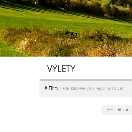
VÝLETY
Filtry
- zde klikněte pro jejich nastavení
Jít zpět