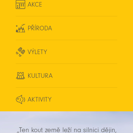
AKCE
PŘÍRODA
VÝLETY
KULTURA
AKTIVITY
„Ten kout země leží na silnici dějin,