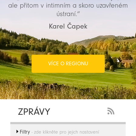
ale přitom v intimním a skoro uzavřeném
ústraní.“
Karel Čapek
VÍCE O REGIONU
ZPRÁVY
RSS
Feed
Filtry
-
- zde klikněte pro jejich nastavení