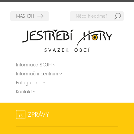
Hedat
Zpět na titulní stranu
Informace SOJH
Informační centrum
Fotogalerie
Kontakt
ZPRÁVY