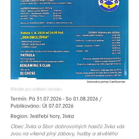
Klikněte pro zvětšení obrázku.
Termín: Pá 31.07.2026 - So 01.08.2026 /
Publikováno: Út 07.07.2026
Region: Jestřebí hory, Jívka
Obec Jívka a Sbor dobrovolných hasičů Jívka vás
zvou na víkend plný zábavy, hudby a skvělého