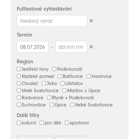
novinky
Fulltextové vyhledávání
Smazat
hledaný
Termín
výraz
–
Smazat
datumy
Region
Jestřebí hory
Podkrkonoší
Kladské pomezí
Batňovice
Havlovice
Chvaleč
Jívka
Libňatov
Malé Svatoňovice
Maršov u Úpice
Radvanice
Rtyně v Podkrkonoší
Suchovršice
Úpice
Velké Svatoňovice
Další filtry
kulturní
pro děti
sportovní