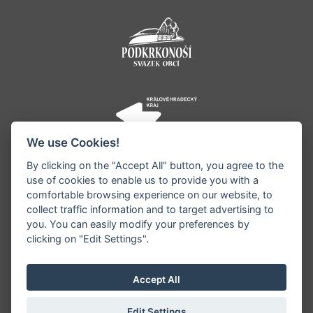
We use Cookies!
By clicking on the "Accept All" button, you agree to the
use of cookies to enable us to provide you with a
comfortable browsing experience on our website, to
collect traffic information and to target advertising to
you. You can easily modify your preferences by
©1996 - 2026 Všechna práva vyhrazena serveru
clicking on "Edit Settings".
www.jestrebihory.net | Vyrobil:
iQsoft.cz
Redakce neodpovídá za pravdivost a objektivitu
Accept All
zveřejňovaných informací a vyhrazuje si právo
informace editovat či odmítnout uveřejnění.
Edit Settings