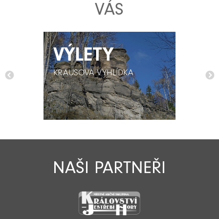
VÁS
VÝLETY
VÝLETY
KRAUSOVA VYHLÍDKA
KRAUSOVA VYHLÍDKA
NAŠI PARTNEŘI