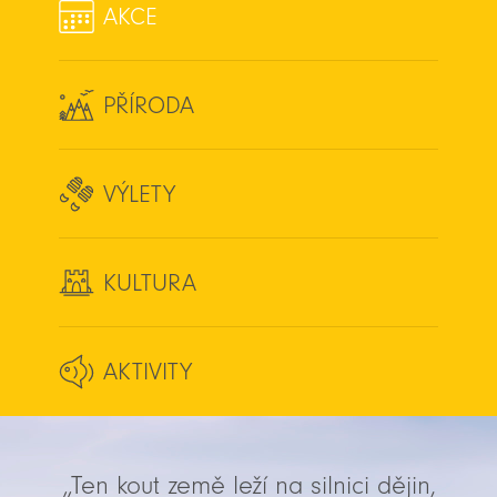
AKCE
PŘÍRODA
VÝLETY
KULTURA
AKTIVITY
„Ten kout země leží na silnici dějin,