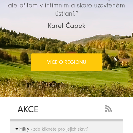
ale přitom v intimním a skoro uzavřeném
ústraní.“
Karel Čapek
VÍCE O REGIONU
AKCE
RSS
Feed
Filtry
-
- zde klikněte pro jejich skrytí