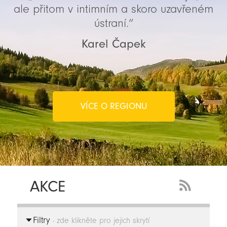
ale přitom v intimním a skoro uzavřeném
ústraní.“
Karel Čapek
VÍCE O REGIONU
AKCE
RSS
Feed
Filtry
-
- zde klikněte pro jejich skrytí