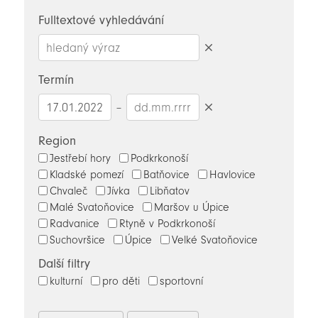
novinky
Fulltextové vyhledávání
Smazat
hledaný
Termín
výraz
–
Smazat
datumy
Region
Jestřebí hory
Podkrkonoší
Kladské pomezí
Batňovice
Havlovice
Chvaleč
Jívka
Libňatov
Malé Svatoňovice
Maršov u Úpice
Radvanice
Rtyně v Podkrkonoší
Suchovršice
Úpice
Velké Svatoňovice
Další filtry
kulturní
pro děti
sportovní