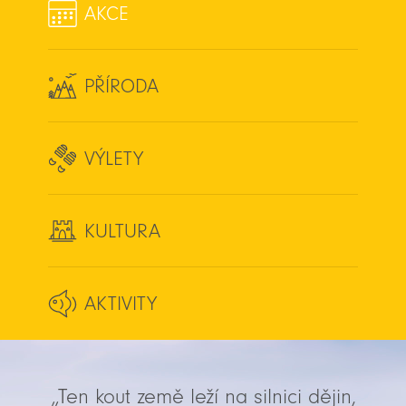
AKCE
PŘÍRODA
VÝLETY
KULTURA
AKTIVITY
„Ten kout země leží na silnici dějin,