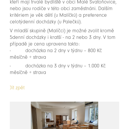
kteří mají trvalé bydliště v obci Malé Svatoňovice,
nebo jsou rodiče v této obci zaměstnáni. Dalším
kritériem je věk dětí (u Malíčků) a preference
celotýdenní docházky (u Palečků).
V mladší skupině (Malíčci) je možné zvolit kromě
5denní docházky i kratší - na 2 nebo 3 dny. V tom
případě je cena upravena takto:
- docházka na 2 dny v týdnu – 800 Kč
měsíčně + strava
- docházka na 3 dny v týdnu – 1.000 Kč
měsíčně + strava
Jít zpět