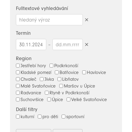
novinky
Fulltextové vyhledávání
Smazat
hledaný
Termín
výraz
–
Smazat
datumy
Region
Jestřebí hory
Podkrkonoší
Kladské pomezí
Batňovice
Havlovice
Chvaleč
Jívka
Libňatov
Malé Svatoňovice
Maršov u Úpice
Radvanice
Rtyně v Podkrkonoší
Suchovršice
Úpice
Velké Svatoňovice
Další filtry
kulturní
pro děti
sportovní