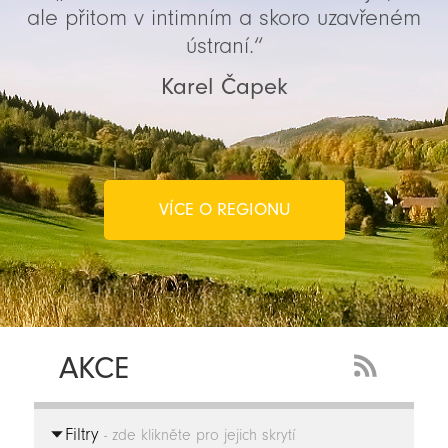
ale přitom v intimním a skoro uzavřeném
ústraní.“
Karel Čapek
VÍCE O REGIONU
AKCE
RSS
Feed
Filtry
-
- zde klikněte pro jejich skrytí