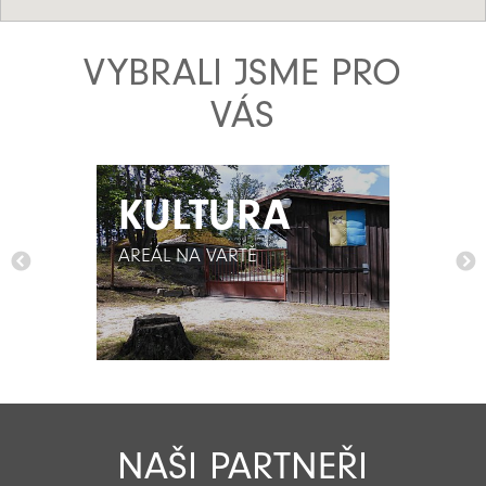
VYBRALI JSME PRO
VÁS
KULTURA
KULTURA
AREÁL NA VARTĚ
AREÁL NA VARTĚ
NAŠI PARTNEŘI