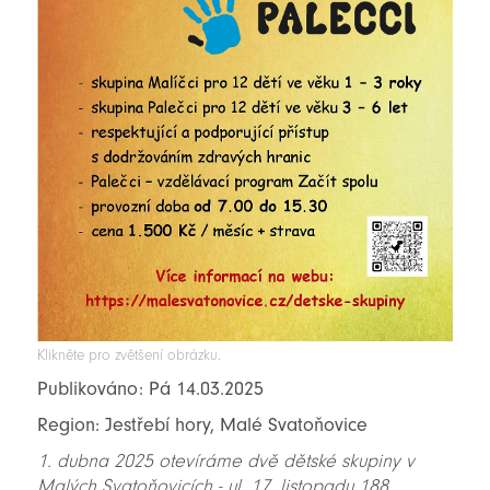
Klikněte pro zvětšení obrázku.
Publikováno: Pá 14.03.2025
Region: Jestřebí hory, Malé Svatoňovice
1. dubna 2025 otevíráme dvě dětské skupiny v
Malých Svatoňovicích - ul. 17. listopadu 188