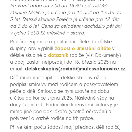
Provozní doba od 7.00 do 15.30 hod. Dětská
skupina Malíčci je určena pro 12 dětí od 1 roku do
3 let. Dětská skupina Palečci je určena pro 12 dětí
od 3 do 6 let. Cena za celodenní docházku pět dní
v týdnu 1.500 Kč měsíčně + strava.
Prosíme zájemce o přihlášení dítěte do dětské
skupiny, aby vyplnili
žádost o umístění dítěte
v
dětské skupině a
dotazník
rodiče (viz. Dokumenty)
a obojí zaslali nejpozději do 16. března 2025 na
email:
detskeskupiny(zavináč)malesvatonovice.cz
.
Dítě může nastoupit do dětské skupiny až po
podpisu smlouvy mezi rodičem a poskytovatelem
péče o dítě. Smlouva se nyní uzavře na dobu
určitou do konce srpna 2025. Následně vždy na
daný školní rok. Podmínkou k uzavření smlouvy je
mimo jiné posudek lékaře (včetně očkování) a
potvrzení o vazbě rodiče na trh práce.
Při velkém počtu žádostí mají přednost děti rodičů,