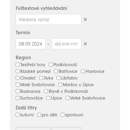
novinky
Fulltextové vyhledávání
Smazat
hledaný
Termín
výraz
–
Smazat
datumy
Region
Jestřebí hory
Podkrkonoší
Kladské pomezí
Batňovice
Havlovice
Chvaleč
Jívka
Libňatov
Malé Svatoňovice
Maršov u Úpice
Radvanice
Rtyně v Podkrkonoší
Suchovršice
Úpice
Velké Svatoňovice
Další filtry
kulturní
pro děti
sportovní