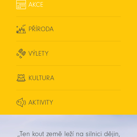
AKCE
PŘÍRODA
VÝLETY
KULTURA
AKTIVITY
„Ten kout země leží na silnici dějin,