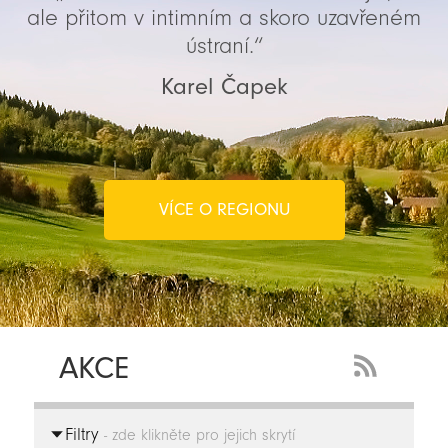
ale přitom v intimním a skoro uzavřeném
ústraní.“
Karel Čapek
VÍCE O REGIONU
AKCE
RSS
Feed
Filtry
-
- zde klikněte pro jejich skrytí