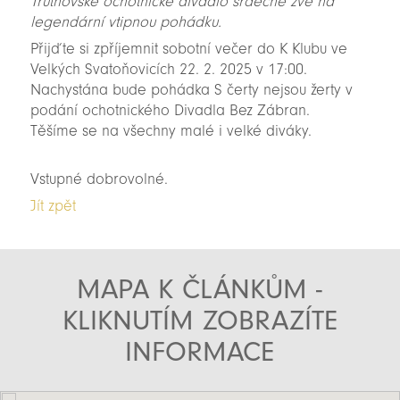
Trutnovské ochotnické divadlo srdečně zve na
legendární vtipnou pohádku.
Přijďte si zpříjemnit sobotní večer do K Klubu ve
Velkých Svatoňovicích 22. 2. 2025 v 17:00.
Nachystána bude pohádka S čerty nejsou žerty v
podání ochotnického Divadla Bez Zábran.
Těšíme se na všechny malé i velké diváky.
Vstupné dobrovolné.
Jít zpět
MAPA K ČLÁNKŮM -
KLIKNUTÍM ZOBRAZÍTE
INFORMACE