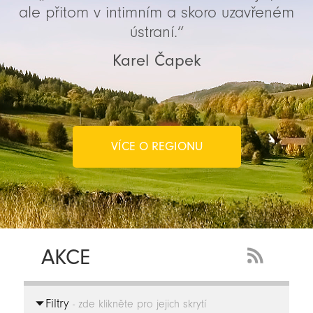
ale přitom v intimním a skoro uzavřeném
ústraní.“
Karel Čapek
VÍCE O REGIONU
AKCE
RSS
Feed
Filtry
-
- zde klikněte pro jejich skrytí