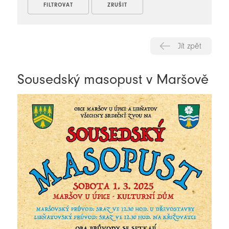
Jít zpět
Sousedský masopust v Maršově