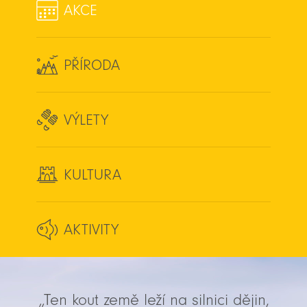
AKCE
PŘÍRODA
VÝLETY
KULTURA
AKTIVITY
„Ten kout země leží na silnici dějin,