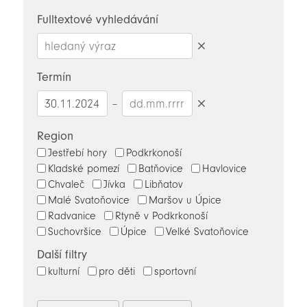
novinky
Fulltextové vyhledávání
Smazat
hledaný
Termín
výraz
–
Smazat
datumy
Region
Jestřebí hory
Podkrkonoší
Kladské pomezí
Batňovice
Havlovice
Chvaleč
Jívka
Libňatov
Malé Svatoňovice
Maršov u Úpice
Radvanice
Rtyně v Podkrkonoší
Suchovršice
Úpice
Velké Svatoňovice
Další filtry
kulturní
pro děti
sportovní