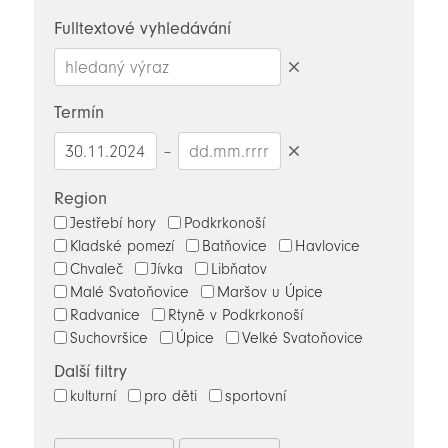
novinky
Fulltextové vyhledávání
Smazat
hledaný
Termín
výraz
–
Smazat
datumy
Region
Jestřebí hory
Podkrkonoší
Kladské pomezí
Batňovice
Havlovice
Chvaleč
Jívka
Libňatov
Malé Svatoňovice
Maršov u Úpice
Radvanice
Rtyně v Podkrkonoší
Suchovršice
Úpice
Velké Svatoňovice
Další filtry
kulturní
pro děti
sportovní