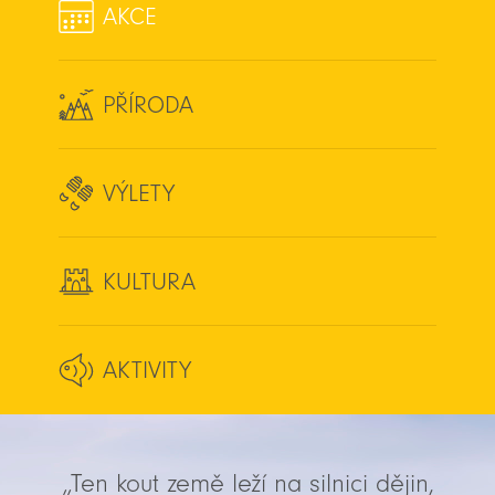
AKCE
PŘÍRODA
VÝLETY
KULTURA
AKTIVITY
„Ten kout země leží na silnici dějin,