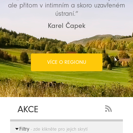
ale přitom v intimním a skoro uzavřeném
ústraní.“
Karel Čapek
VÍCE O REGIONU
AKCE
RSS
Feed
Filtry
-
- zde klikněte pro jejich skrytí