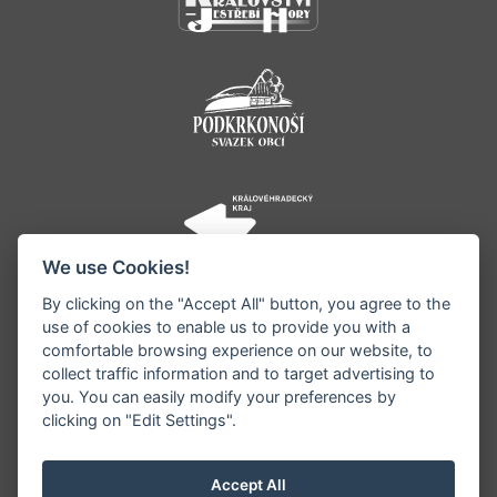
We use Cookies!
By clicking on the "Accept All" button, you agree to the
use of cookies to enable us to provide you with a
comfortable browsing experience on our website, to
collect traffic information and to target advertising to
you. You can easily modify your preferences by
©1996 - 2026 Všechna práva vyhrazena serveru
clicking on "Edit Settings".
www.jestrebihory.net | Vyrobil:
iQsoft.cz
Redakce neodpovídá za pravdivost a objektivitu
Accept All