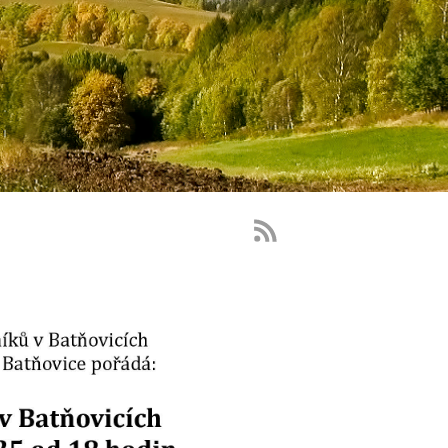
RSS
Feed
-
novinky