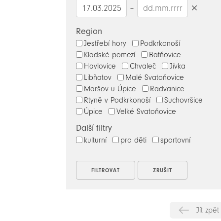
–
Smazat
datumy
Region
Jestřebí hory
Podkrkonoší
Kladské pomezí
Batňovice
Havlovice
Chvaleč
Jívka
Libňatov
Malé Svatoňovice
Maršov u Úpice
Radvanice
Rtyně v Podkrkonoší
Suchovršice
Úpice
Velké Svatoňovice
Další filtry
kulturní
pro děti
sportovní
Jít zpět