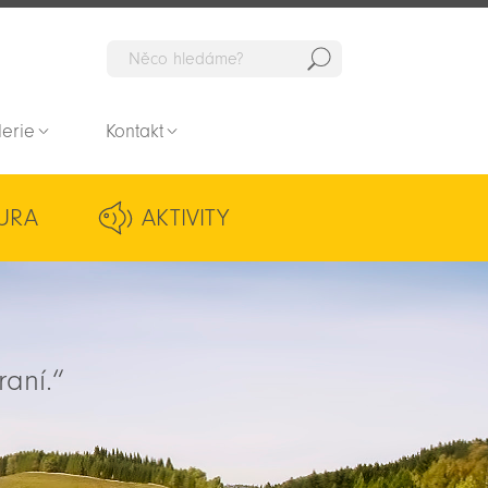
Hedat
lerie
Kontakt
URA
AKTIVITY
raní.“