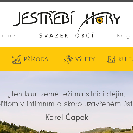
entrum
Fotoga
Zpět na titulní stranu
PŘÍRODA
VÝLETY
KULT
„Ten kout země leží na silnici dějin,
řitom v intimním a skoro uzavřeném úst
Karel Čapek