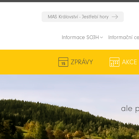
MAS Království - Jestřebí hory
Informace SOJH
Informační c
ZPRÁVY
AKCE
ale p