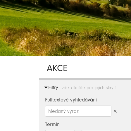
AKCE
Filtry
- zde klikněte pro jejich skrytí
Fulltextové vyhledávání
Smazat
hledaný
Termín
výraz