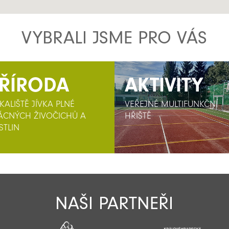
VYBRALI JSME PRO VÁS
ŘÍRODA
AKTIVITY
AKTIVITY
KALIŠTĚ JÍVKA PLNÉ
VEŘEJNÉ MULTIFUNKČNÍ
VEŘEJNÉ MULTIFUNKČNÍ
ÁCNÝCH ŽIVOČICHŮ A
HŘIŠTĚ
HŘIŠTĚ
STLIN
NAŠI PARTNEŘI