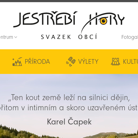
entrum
Fotoga
Zpět na titulní stranu
PŘÍRODA
VÝLETY
KULT
„Ten kout země leží na silnici dějin,
řitom v intimním a skoro uzavřeném úst
Karel Čapek