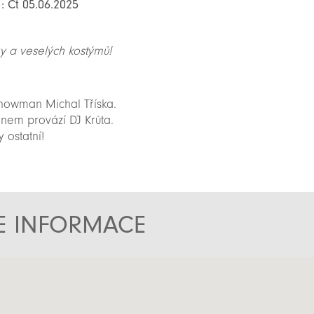
: Čt 05.06.2025
vy a veselých kostýmů!
howman Michal Tříska.
nem provází DJ Krůta.
y ostatní!
TE INFORMACE