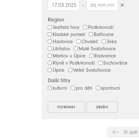
–
Smazat
datumy
Region
Jestřebí hory
Podkrkonoší
Kladské pomezí
Batňovice
Havlovice
Chvaleč
Jívka
Libňatov
Malé Svatoňovice
Maršov u Úpice
Radvanice
Rtyně v Podkrkonoší
Suchovršice
Úpice
Velké Svatoňovice
Další filtry
kulturní
pro děti
sportovní
Jít zpět