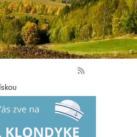
RSS
Feed
ískou
-
novinky