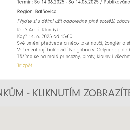
Termín: So 14.06.2025 - So 14.06.2025 / Publikováno
Region: Batňovice
Přijďte si s dětmi užít odpoledne plné soutěží, zába
Kde? Areál Klondyke
Kdy? 14. 6. 2025 od 15:00
Své umění předvede a něco také naučí, žonglér a s
Večer zahrají batňovičtí Neighbours. Celým odpoled
Těšíme se na malé princezny, piráty, klauny i všechn
Jít zpět
KŮM - KLIKNUTÍM ZOBRAZÍ