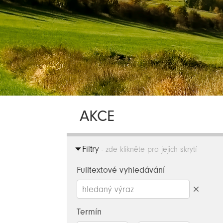
AKCE
Filtry
- zde klikněte pro jejich skrytí
Fulltextové vyhledávání
Smazat
hledaný
Termín
výraz