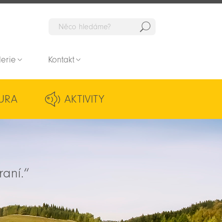
Hedat
lerie
Kontakt
URA
AKTIVITY
raní.“