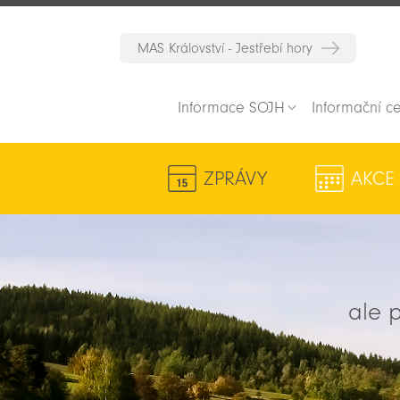
MAS Království - Jestřebí hory
Informace SOJH
Informační c
ZPRÁVY
AKCE
ale p