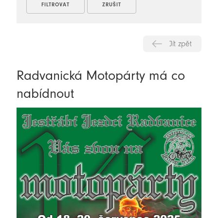
Jít zpět
Radvanická Motopárty má co
nabídnout