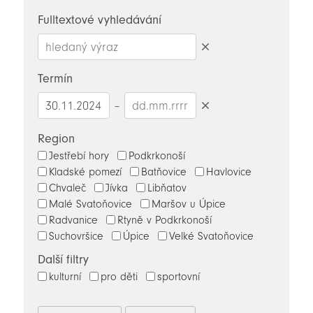
novinky
Fulltextové vyhledávání
Smazat
hledaný
Termín
výraz
–
Smazat
datumy
Region
Jestřebí hory
Podkrkonoší
Kladské pomezí
Batňovice
Havlovice
Chvaleč
Jívka
Libňatov
Malé Svatoňovice
Maršov u Úpice
Radvanice
Rtyně v Podkrkonoší
Suchovršice
Úpice
Velké Svatoňovice
Další filtry
kulturní
pro děti
sportovní