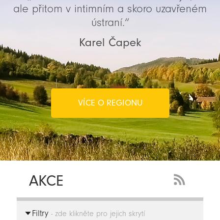
ale přitom v intimním a skoro uzavřeném
ústraní.“
Karel Čapek
VÍCE O REGIONU
AKCE
RSS
Feed
Filtry
-
- zde klikněte pro jejich skrytí