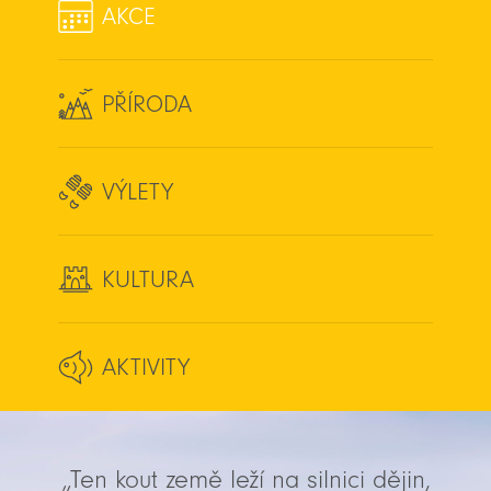
AKCE
PŘÍRODA
VÝLETY
KULTURA
AKTIVITY
„Ten kout země leží na silnici dějin,