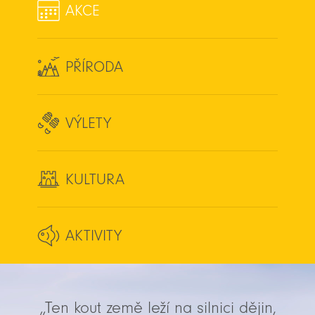
AKCE
PŘÍRODA
VÝLETY
KULTURA
AKTIVITY
„Ten kout země leží na silnici dějin,