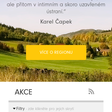
ale přitom v intimním a skoro uzavřeném
ústraní.“
Karel Čapek
VÍCE O REGIONU
AKCE
RSS
Feed
Filtry
-
- zde klikněte pro jejich skrytí