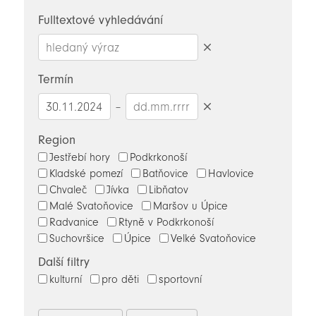
novinky
Fulltextové vyhledávání
Smazat
hledaný
Termín
výraz
–
Smazat
datumy
Region
Jestřebí hory
Podkrkonoší
Kladské pomezí
Batňovice
Havlovice
Chvaleč
Jívka
Libňatov
Malé Svatoňovice
Maršov u Úpice
Radvanice
Rtyně v Podkrkonoší
Suchovršice
Úpice
Velké Svatoňovice
Další filtry
kulturní
pro děti
sportovní