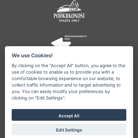
We use Cookies!
By clicking on the "Accept All" button, you agree to the
use of cookies to enable us to provide you with a
comfortable browsing experience on our website, to
collect traffic information and to target advertising to
you. You can easily modify your preferences by
©1996 - 2026 Všechna práva vyhrazena serveru
clicking on "Edit Settings".
www.jestrebihory.net | Vyrobil:
iQsoft.cz
Redakce neodpovídá za pravdivost a objektivitu
Accept All
zveřejňovaných informací a vyhrazuje si právo
informace editovat či odmítnout uveřejnění.
Edit Settings
Sekce pro starosty
|
Nastavení cookies