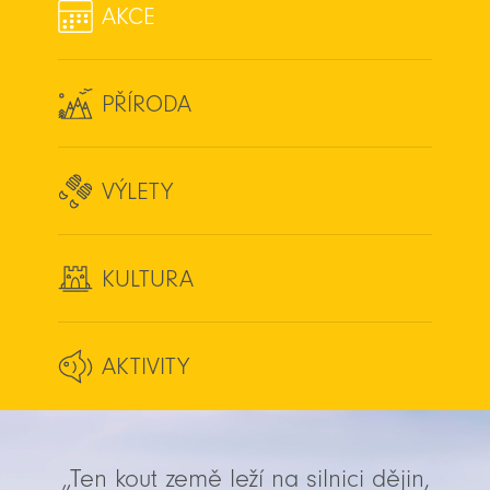
AKCE
PŘÍRODA
VÝLETY
KULTURA
AKTIVITY
„Ten kout země leží na silnici dějin,