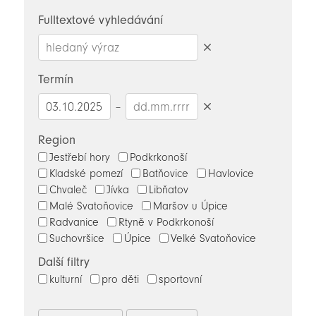
novinky
Fulltextové vyhledávání
Smazat
hledaný
Termín
výraz
–
Smazat
datumy
Region
Jestřebí hory
Podkrkonoší
Kladské pomezí
Batňovice
Havlovice
Chvaleč
Jívka
Libňatov
Malé Svatoňovice
Maršov u Úpice
Radvanice
Rtyně v Podkrkonoší
Suchovršice
Úpice
Velké Svatoňovice
Další filtry
kulturní
pro děti
sportovní