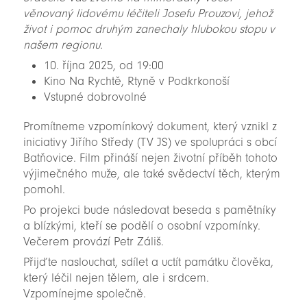
věnovaný lidovému léčiteli Josefu Prouzovi, jehož
život i pomoc druhým zanechaly hlubokou stopu v
našem regionu.
10. října 2025, od 19:00
Kino Na Rychtě, Rtyně v Podkrkonoší
Vstupné dobrovolné
Promítneme vzpomínkový dokument, který vznikl z
iniciativy Jiřího Středy (TV JS) ve spolupráci s obcí
Batňovice. Film přináší nejen životní příběh tohoto
výjimečného muže, ale také svědectví těch, kterým
pomohl.
Po projekci bude následovat beseda s pamětníky
a blízkými, kteří se podělí o osobní vzpomínky.
Večerem provází Petr Záliš.
Přijďte naslouchat, sdílet a uctít památku člověka,
který léčil nejen tělem, ale i srdcem.
Vzpomínejme společně.