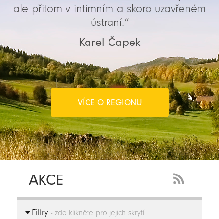
ale přitom v intimním a skoro uzavřeném
ústraní.“
Karel Čapek
VÍCE O REGIONU
AKCE
RSS
Feed
Filtry
-
- zde klikněte pro jejich skrytí