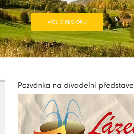
VÍCE O REGIONU
Pozvánka na divadelní představe