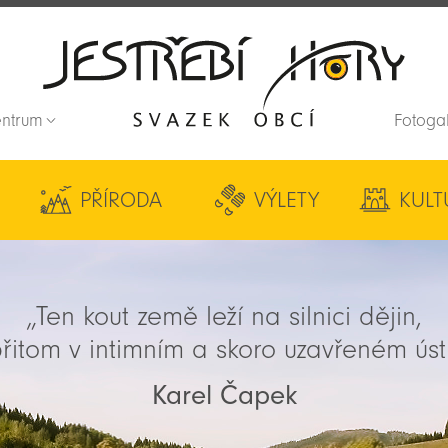
entrum
Fotoga
Zpět na titulní stranu
PŘÍRODA
VÝLETY
KULT
„Ten kout země leží na silnici dějin,
řitom v intimním a skoro uzavřeném úst
Karel Čapek