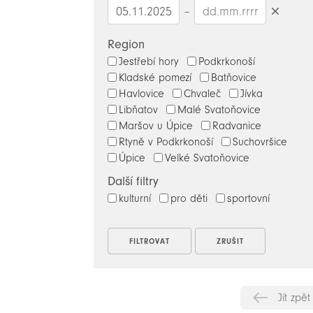
–
Smazat
datumy
Region
Jestřebí hory
Podkrkonoší
Kladské pomezí
Batňovice
Havlovice
Chvaleč
Jívka
Libňatov
Malé Svatoňovice
Maršov u Úpice
Radvanice
Rtyně v Podkrkonoší
Suchovršice
Úpice
Velké Svatoňovice
Další filtry
kulturní
pro děti
sportovní
Jít zpět