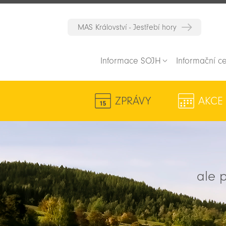
MAS Království - Jestřebí hory
Informace SOJH
Informační c
ZPRÁVY
AKCE
ale p