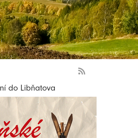
RSS
Feed
ní do Libňatova
-
novinky