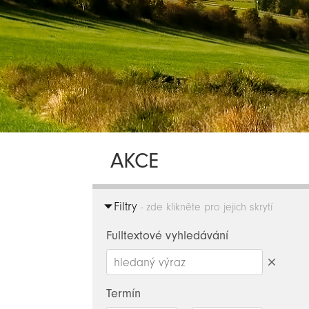
AKCE
Filtry
- zde klikněte pro jejich skrytí
Fulltextové vyhledávání
Smazat
hledaný
Termín
výraz