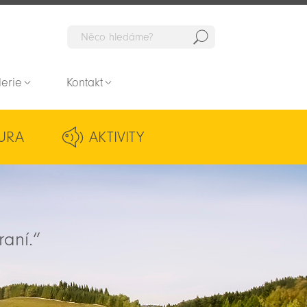
Hedat
lerie
Kontakt
URA
AKTIVITY
raní.“