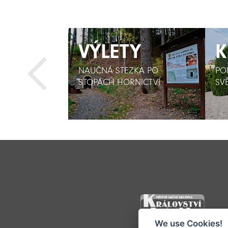
RA
VÝLETY
VÝLETY
K
K
 KŘTITELE
NAUČNÁ STEZKA PO
NAUČNÁ STEZKA PO
POM
POM
STOPÁCH HORNICTVÍ
STOPÁCH HORNICTVÍ
SV
SV
We use Cookies!