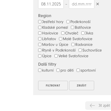
–
Smazat
datumy
Region
Jestřebí hory
Podkrkonoší
Kladské pomezí
Batňovice
Havlovice
Chvaleč
Jívka
Libňatov
Malé Svatoňovice
Maršov u Úpice
Radvanice
Rtyně v Podkrkonoší
Suchovršice
Úpice
Velké Svatoňovice
Další filtry
kulturní
pro děti
sportovní
Jít zpět