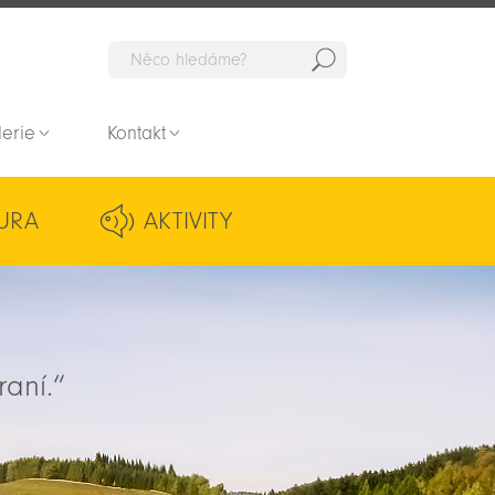
Hedat
lerie
Kontakt
URA
AKTIVITY
raní.“