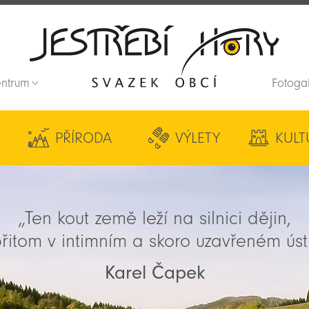
entrum
Fotoga
Zpět na titulní stranu
PŘÍRODA
VÝLETY
KULT
„Ten kout země leží na silnici dějin,
řitom v intimním a skoro uzavřeném úst
Karel Čapek