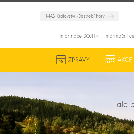
MAS Království - Jestřebí hory
Informace SOJH
Informační c
ZPRÁVY
AKCE
ale p