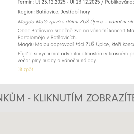
Termín: Út 23.12.2025 - Út 23.12.2025 / Publikováno
Region: Batňovice, Jestřebí hory
Magda Malá zpívá s dětmi ZUŠ Úpice – vánoční at
Obec Batňovice srdečně zve na vánoční koncert Magd
Bartoloměje v Batňovicích.
Magdu Malou doprovodí žáci ZUŠ Úpice, kteří konce
Přijďte si vychutnat adventní atmosféru v krásném pr
večer plný hudby a vánoční nálady.
Jít zpět
KŮM - KLIKNUTÍM ZOBRAZÍ