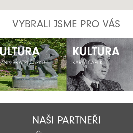
VYBRALI JSME PRO VÁS
ULTURA
ULTURA
KULTURA
KULTURA
MNÍK BRATŘÍ ČAPKŮ
MNÍK BRATŘÍ ČAPKŮ
KAREL ČAPEK
KAREL ČAPEK
NAŠI PARTNEŘI