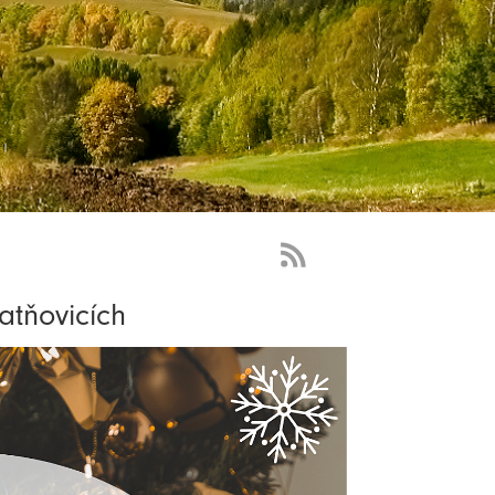
RSS
Feed
atňovicích
-
novinky