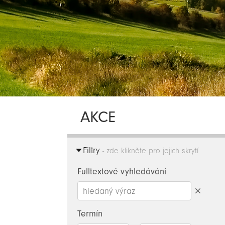
AKCE
Filtry
- zde klikněte pro jejich skrytí
Fulltextové vyhledávání
Smazat
hledaný
Termín
výraz