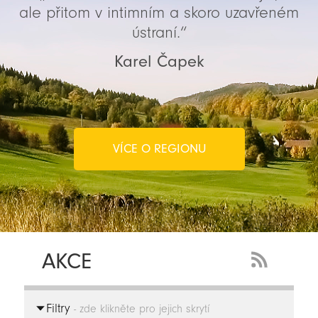
ale přitom v intimním a skoro uzavřeném
ústraní.“
Karel Čapek
VÍCE O REGIONU
AKCE
RSS
Feed
Filtry
-
- zde klikněte pro jejich skrytí