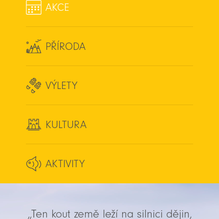
AKCE
PŘÍRODA
VÝLETY
KULTURA
AKTIVITY
„Ten kout země leží na silnici dějin,