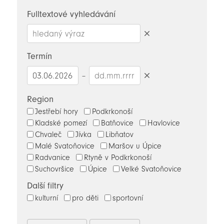
novinky
Fulltextové vyhledávání
Smazat
hledaný
Termín
výraz
–
Smazat
datumy
Region
Jestřebí hory
Podkrkonoší
Kladské pomezí
Batňovice
Havlovice
Chvaleč
Jívka
Libňatov
Malé Svatoňovice
Maršov u Úpice
Radvanice
Rtyně v Podkrkonoší
Suchovršice
Úpice
Velké Svatoňovice
Další filtry
kulturní
pro děti
sportovní