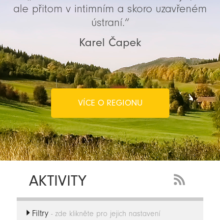
ale přitom v intimním a skoro uzavřeném
ústraní.“
Karel Čapek
VÍCE O REGIONU
AKTIVITY
RSS
Feed
Filtry
-
- zde klikněte pro jejich nastavení