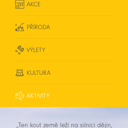
AKCE
PŘÍRODA
VÝLETY
KULTURA
AKTIVITY
„Ten kout země leží na silnici dějin,