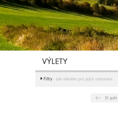
VÝLETY
Filtry
- zde klikněte pro jejich nastavení
Jít zpět