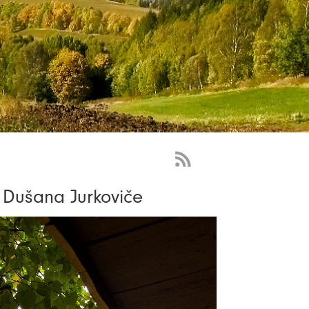
RSS
Feed
Dušana Jurkoviče
-
novinky