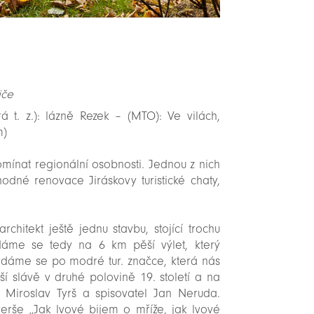
iče
. z.): lázně Rezek ­– (MTO): Ve vilách,
m)
omínat regionální osobnosti. Jednou z nich
hodné renovace Jiráskovy turistické chaty,
chitekt ještě jednu stavbu, stojící trochu
dáme se tedy na 6 km pěší výlet, který
dáme se po modré tur. značce, která nás
ší slávě v druhé polovině 19. století a na
 Miroslav Tyrš a spisovatel Jan Neruda.
erše „Jak lvové bijem o mříže, jak lvové