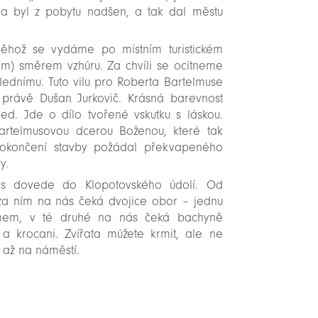
uda byl z pobytu nadšen, a tak dal městu
něhož se vydáme po místním turistickém
em) směrem vzhůru. Za chvíli se ocitneme
ednímu. Tuto vilu pro Roberta Bartelmuse
právě Dušan Jurkovič. Krásná barevnost
ed. Jde o dílo tvořené vskutku s láskou.
 Bartelmusovou dcerou Boženou, které tak
 dokončení stavby požádal překvapeného
y.
s dovede do Klopotovského údolí. Od
 za ním na nás čeká dvojice obor – jednu
émem, v té druhé na nás čeká bachyně
a krocani. Zvířata můžete krmit, ale ne
 až na náměstí.