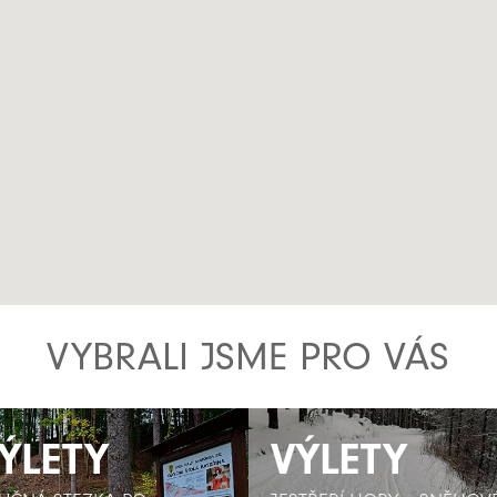
VYBRALI JSME PRO VÁS
ÝLETY
ÝLETY
VÝLETY
VÝLETY