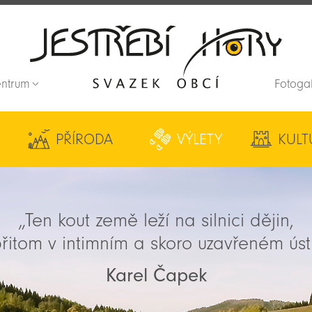
entrum
Fotoga
Zpět na titulní stranu
PŘÍRODA
VÝLETY
KULT
„Ten kout země leží na silnici dějin,
řitom v intimním a skoro uzavřeném úst
Karel Čapek