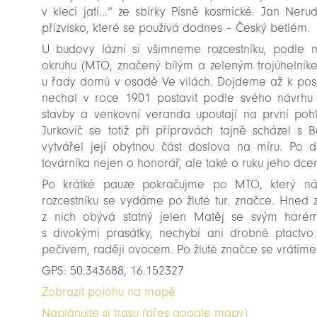
v kleci jatí…“ ze sbírky Písně kosmické. Jan Ner
přízvisko, které se používá dodnes – Český betlém.
U budovy lázní si všimneme rozcestníku, podle 
okruhu (MTO, značený bílým a zeleným trojúhelník
u řady domů v osadě Ve vilách. Dojdeme až k posl
nechal v roce 1901 postavit podle svého návrhu 
stavby a venkovní veranda upoutají na první pohl
Jurkovič se totiž při přípravách tajně scházel s
vytvářel její obytnou část doslova na míru. Po
továrníka nejen o honorář, ale také o ruku jeho dcer
Po krátké pauze pokračujme po MTO, který ná
rozcestníku se vydáme po žluté tur. značce. Hned
z nich obývá statný jelen Matěj se svým har
s divokými prasátky, nechybí ani drobné ptactvo 
pečivem, raději ovocem. Po žluté značce se vrátíme
GPS: 50.343688, 16.152327
Zobrazit polohu na mapě
Naplánujte si trasu (přes google mapy)