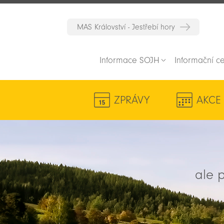
MAS Království - Jestřebí hory
Informace SOJH
Informační c
ZPRÁVY
AKCE
ale p