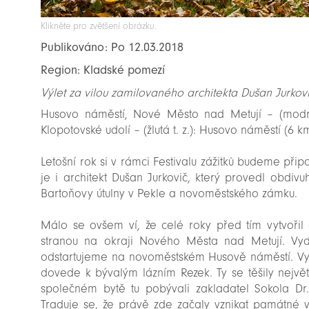
Klikněte pro zvětšení obrázku.
Publikováno: Po 12.03.2018
Region: Kladské pomezí
Výlet za vilou zamilovaného architekta Dušan Jurkov
Husovo náměstí, Nové Město nad Metují – (modrá t
Klopotovské udolí – (žlutá t. z.): Husovo náměstí (6 k
Letošní rok si v rámci Festivalu zážitků budeme přip
je i architekt Dušan Jurkovič, který provedl obdivu
Bartoňovy útulny v Pekle a novoměstského zámku.
Málo se ovšem ví, že celé roky před tím vytvořil ar
stranou na okraji Nového Města nad Metují. Vy
odstartujeme na novoměstském Husově náměstí. Vy
dovede k bývalým lázním Rezek. Ty se těšily největ
společném bytě tu pobývali zakladatel Sokola Dr.
Traduje se, že právě zde začaly vznikat památné v