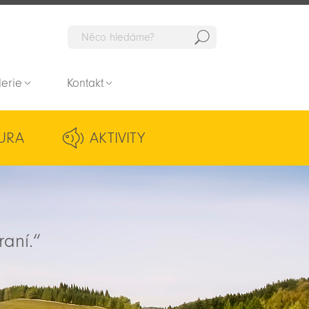
Hedat
lerie
Kontakt
URA
AKTIVITY
raní.“