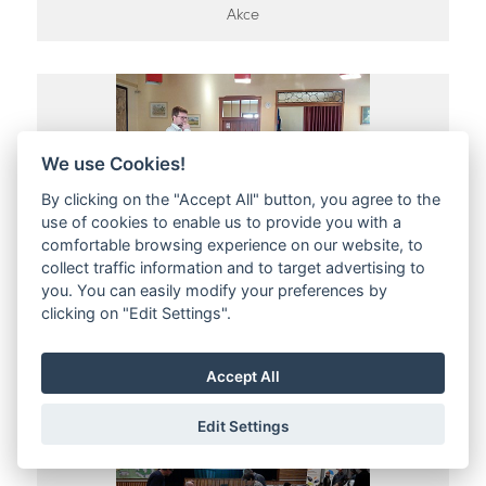
Akce
We use Cookies!
By clicking on the "Accept All" button, you agree to the
use of cookies to enable us to provide you with a
comfortable browsing experience on our website, to
collect traffic information and to target advertising to
ŠKOLENÍ V ČERVENÉM
you. You can easily modify your preferences by
clicking on "Edit Settings".
KOSTELCI 18.12.2017
Jestřebí hory, Podkrkonoší
Ze svazku obcí
Accept All
Edit Settings