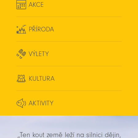
AKCE
PŘÍRODA
VÝLETY
KULTURA
AKTIVITY
„Ten kout země leží na silnici dějin,