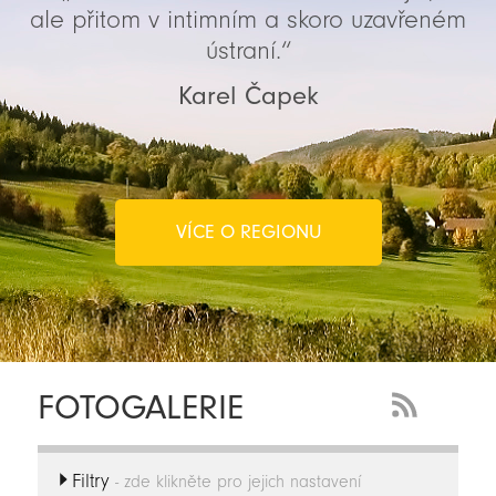
ale přitom v intimním a skoro uzavřeném
ústraní.“
Karel Čapek
VÍCE O REGIONU
FOTOGALERIE
RSS
Feed
Filtry
-
- zde klikněte pro jejich nastavení