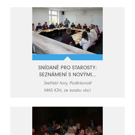
SNÍDANĚ PRO STAROSTY:
SEZNÁMENÍ S NOVÝMI...
Jestřebí hory, Podkrkonoší
MAS KJH, ze svazku obcí