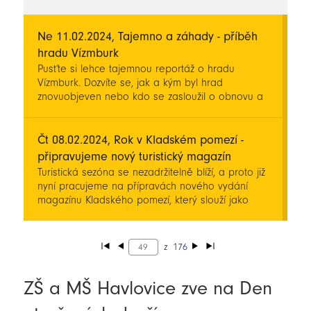
Ne 11.02.2024, Tajemno a záhady - příběh
hradu Vízmburk
Pusťte si lehce tajemnou reportáž o hradu
Vízmburk. Dozvíte se, jak a kým byl hrad
znovuobjeven nebo kdo se zasloužil o obnovu a
oživení této podkrkonošské památky.
Čt 08.02.2024, Rok v Kladském pomezí -
připravujeme nový turistický magazín
Turistická sezóna se nezadržitelně blíží, a proto již
nyní pracujeme na přípravách nového vydání
magazínu Kladského pomezí, který slouží jako
praktický zdroj inspirace během cest naším
regionem. Na jaké novinky se letos můžete těšit?
z
176
ZŠ a MŠ Havlovice zve na Den