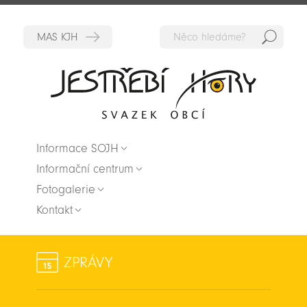
Hedat
Zpět na titulní stranu
Informace SOJH
Informační centrum
Fotogalerie
Kontakt
ZPRÁVY