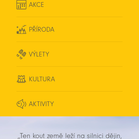
AKCE
PŘÍRODA
VÝLETY
KULTURA
AKTIVITY
„Ten kout země leží na silnici dějin,