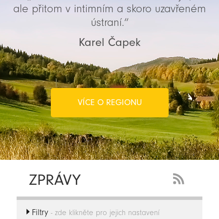
ale přitom v intimním a skoro uzavřeném
ústraní.“
Karel Čapek
VÍCE O REGIONU
ZPRÁVY
RSS
Feed
Filtry
-
- zde klikněte pro jejich nastavení