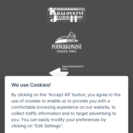
We use Cookies!
By clicking on the "Accept All" button, you agree to the
use of cookies to enable us to provide you with a
comfortable browsing experience on our website, to
collect traffic information and to target advertising to
you. You can easily modify your preferences by
©1996 - 2026 Všechna práva vyhrazena serveru
clicking on "Edit Settings".
www.jestrebihory.net | Vyrobil:
iQsoft.cz