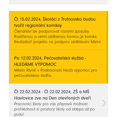
novinky
Čt 15.02.2024, Školáci z Trutnovska budou
tvořit regionální komiksy
Čtenářství lze podporovat různými způsoby.
Rozšířenou a velmi oblíbenou formou je komiks.
Realizátoři projektu na podporu vzdělávání Místní
akční plán (MAP) Trutnovsko IV proto připravují
tvorbu komiksů na regionální téma na základních
školách. První aktivitou v tomto směru byl seminář
Po 12.02.2024, Pečovatelská služba -
pro učitele ZŠ nazvaný Tvoříme komiks.
HLEDÁME VÝPOMOC
Město Rtyně v Podkrkonoší hledá výpomoc pro
pečovatelskou službu.
Čt 22.02.2024 - Čt 22.02.2024, ZŠ a MŠ
Havlovice zve na Den otevřených dveří
Pracovníci školy pro vás připravili možnost
prohlédnout si prostory školy od sklepa až po
půdu!