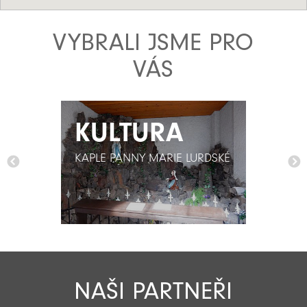
VYBRALI JSME PRO
VÁS
KULTURA
KULTURA
KAPLE PANNY MARIE LURDSKÉ
KAPLE PANNY MARIE LURDSKÉ
NAŠI PARTNEŘI