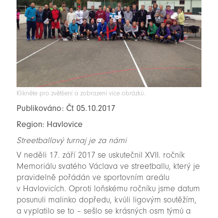
Klikněte pro zvětšení a zobrazení více obrázků.
Publikováno: Čt 05.10.2017
Region: Havlovice
Streetballový turnaj je za námi
V neděli 17. září 2017 se uskutečnil XVII. ročník
Memoriálu svatého Václava ve streetballu, který je
pravidelně pořádán ve sportovním areálu
v Havlovicích. Oproti loňskému ročníku jsme datum
posunuli malinko dopředu, kvůli ligovým soutěžím,
a vyplatilo se to – sešlo se krásných osm týmů a