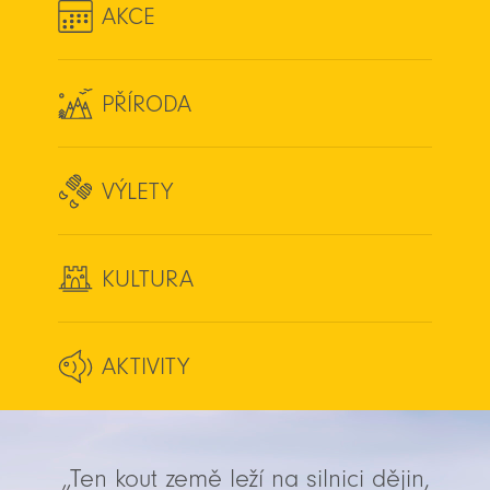
AKCE
PŘÍRODA
VÝLETY
KULTURA
AKTIVITY
„Ten kout země leží na silnici dějin,