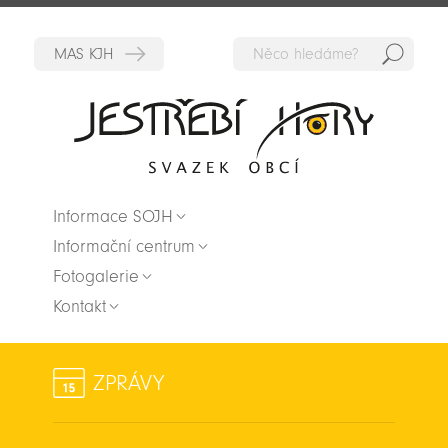
Hedat
Zpět na titulní stranu
Informace SOJH
Informační centrum
Fotogalerie
Kontakt
ZPRÁVY