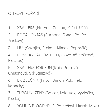
CELKOVÉ POŘADÍ
1. XBALLERS (Nguyen, Zeman, Kefurt, Učík)
2. POCAHONTAS (Sarpong, Tondr, Pa+Pe
Jiříčkovi)
3. HU! (Chvojka, Prokop, Klimek, Poprašič)
4. BOMBARĎÁCI (M.+E. Nývltovy, němečková,
Plecháč)
5. XBALLERS FOR FUN (Rais, Raisová,
Chlubnová, Skřivánková)
6. BK ZBEČNÍK (Přibyl, Simon, Adámek,
Kopecký)
7. TUPOUNI ŽENY (Balcar, Kalousek, Vyvlečka,
Klučka)
8. YOUNG BLOOD (D.+J. Ramešovi, Husák, Miko)