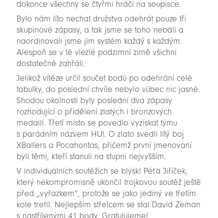
dokonce všechny se čtyřmi hráči na soupisce.
Bylo nám líto nechat družstva odehrát pouze tři
skupinové zápasy, a tak jsme se toho nebáli a
naordinovali jsme jim systém každý s každým.
Alespoň se v té vlezlé podzimní zimě všichni
dostatečně zahřáli.
Jelikož vítěze určil součet bodů po odehrání celé
tabulky, do poslední chvíle nebylo vůbec nic jasné.
Shodou okolností byly poslední dva zápasy
rozhodující o přidělení zlatých i bronzových
medailí. Třetí místo se povedlo vyzískat týmu
s parádním názvem HU!. O zlato svedli lítý boj
XBallers a Pocahontas, přičemž první jmenovaní
byli těmi, kteří stanuli na stupni nejvyšším.
V individuálních soutěžích se blýskl Péťa Jiříček,
který nekompromisně ukončil trojkovou soutěž ještě
před „vyřazkem“, protože se jako jediný ve třetím
kole trefil. Nejlepším střelcem se stal David Zeman
s nastřílenými 41 body. Gratulujeme!