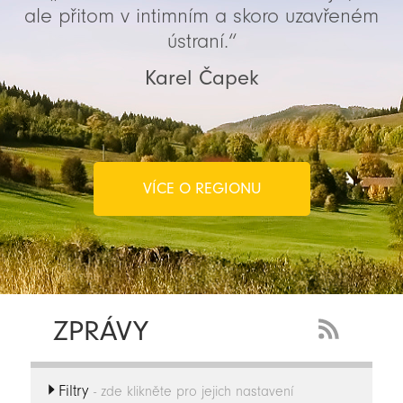
ale přitom v intimním a skoro uzavřeném
ústraní.“
Karel Čapek
VÍCE O REGIONU
ZPRÁVY
RSS
Feed
Filtry
-
- zde klikněte pro jejich nastavení