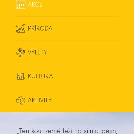
AKCE
PŘÍRODA
VÝLETY
KULTURA
AKTIVITY
„Ten kout země leží na silnici dějin,