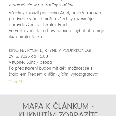
magická show pro rodiny s dětmi.
Všechny okouzlí princezna Ariel, odvážná kouzla
předvede vládce moří a všechny rozesměje
opravdový mluvící žralok Fred.
Ve velké verzi této show nebude chybět ohromující
iluze piráta Jacka.
KINO NA RYCHTĚ, RTYNĚ V PODKRKONOŠÍ
29. 3. 2025 od 15:00
Vstupné: 50Kč / osoba
Po představení budou mít děti možnost se s
žralokem Fredem a účinkujícími vyfotografovat.
Jít zpět
MAPA K ČLÁNKŮM -
KLIKNUTÍM ZOBRAZÍTE