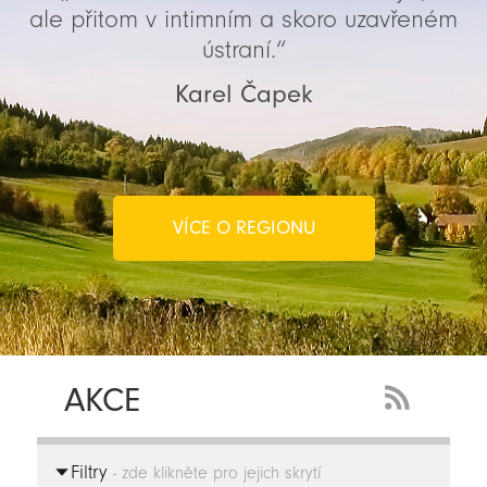
ale přitom v intimním a skoro uzavřeném
ústraní.“
Karel Čapek
VÍCE O REGIONU
AKCE
RSS
Feed
Filtry
-
- zde klikněte pro jejich skrytí