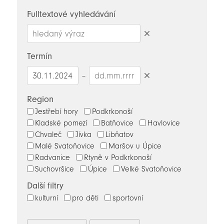
novinky
Fulltextové vyhledávání
Smazat
hledaný
Termín
výraz
–
Smazat
datumy
Region
Jestřebí hory
Podkrkonoší
Kladské pomezí
Batňovice
Havlovice
Chvaleč
Jívka
Libňatov
Malé Svatoňovice
Maršov u Úpice
Radvanice
Rtyně v Podkrkonoší
Suchovršice
Úpice
Velké Svatoňovice
Další filtry
kulturní
pro děti
sportovní