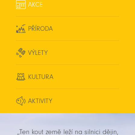
AKCE
PŘÍRODA
VÝLETY
KULTURA
AKTIVITY
„Ten kout země leží na silnici dějin,