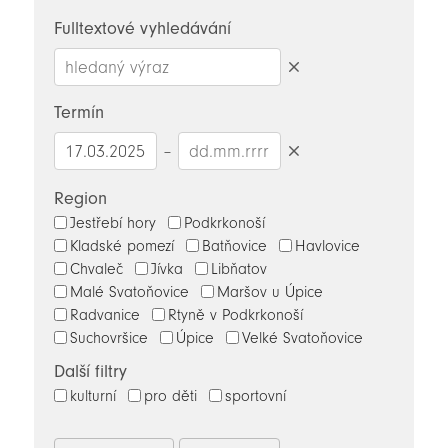
novinky
Fulltextové vyhledávání
Smazat
hledaný
Termín
výraz
–
Smazat
datumy
Region
Jestřebí hory
Podkrkonoší
Kladské pomezí
Batňovice
Havlovice
Chvaleč
Jívka
Libňatov
Malé Svatoňovice
Maršov u Úpice
Radvanice
Rtyně v Podkrkonoší
Suchovršice
Úpice
Velké Svatoňovice
Další filtry
kulturní
pro děti
sportovní