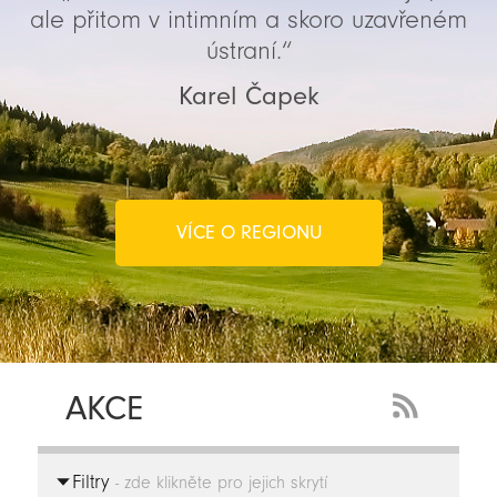
ale přitom v intimním a skoro uzavřeném
ústraní.“
Karel Čapek
VÍCE O REGIONU
AKCE
RSS
Feed
Filtry
-
- zde klikněte pro jejich skrytí