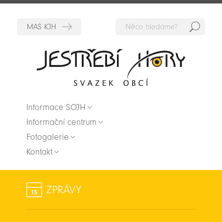
Hedat
Zpět na titulní stranu
Informace SOJH
Informační centrum
Fotogalerie
Kontakt
ZPRÁVY