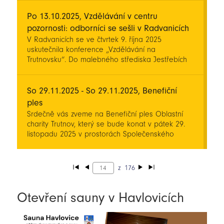
Po 13.10.2025, Vzdělávání v centru
pozornosti: odborníci se sešli v Radvanicích
V Radvanicích se ve čtvrtek 9. října 2025
uskutečnila konference „Vzdělávání na
Trutnovsku“. Do malebného střediska Jestřebích
hor dorazili ředitelé škol, učitelé, zřizovatelé i
řada hostů nejen z okresu Trutnov. Program byl
rozdělen do několika bloků.
So 29.11.2025 - So 29.11.2025, Benefiční
ples
Srdečně vás zveme na Benefiční ples Oblastní
charity Trutnov, který se bude konat v pátek 29.
listopadu 2025 v prostorách Společenského
centra UFFO v Trutnově.
z
176
Otevření sauny v Havlovicích