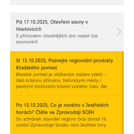
novinky
Pá 17.10.2025, Otevření sauny v
Havlovicích
S příchodem chladnějších dnů nastal čas
saunování!
St 15.10.2025, Poznejte regionální produkty
Kladského pomezí
Kladské pomezí je oblíbeným místem výletů –
láká krásnou přírodou, historickými městy i
pestrými možnostmi trávení volného času. Ale
víte, čím je náš region ještě zajímavější? Jsou to
lidé, kteří tu žijí, tvoří a svými výrobky dělají radost
všem kolem sebe.
Po 13.10.2025, Co je nového v Jestřebích
horách? Čtěte ve Zpravodaji SOJH
Do schránek obyvatel regionu brzy dorazí 16.
vydání Zpravodaje Svazku obcí Jestřebí hory.