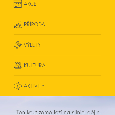
AKCE
PŘÍRODA
VÝLETY
KULTURA
AKTIVITY
„Ten kout země leží na silnici dějin,