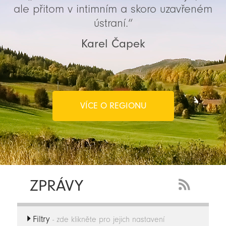
ale přitom v intimním a skoro uzavřeném
ústraní.“
Karel Čapek
VÍCE O REGIONU
ZPRÁVY
RSS
Feed
Filtry
-
- zde klikněte pro jejich nastavení