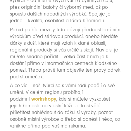
vybírat – od interiérových vůní a bylinných čajů,
přes originální batohy či výborný med, až po
spoustu dalších nápaditých výrobků. Spojuje je
jedno – kvalita, osobitost a láska k řemeslu.
Pokud patříte mezi ty, kdo dávají přednost lokálním
výrobkům před sériovou produkcí, anebo hledáte
dárky s duší, které mají vztah k dané oblasti,
regionální produkty si vás určitě získají. Navíc si je
můžete snadno pořídit – velká část z nich je k
dostání přímo v informačních centrech Kladského
pomezí. Třeba právě tam objevíte ten pravý dárek
pod stromeček.
A co víc – naši tvůrci se s vámi rádi podělí o své
umění. V celém regionu probíhají
podzimní
workshopy
, kde si můžete vyzkoušet
jejich řemeslo na vlastní kůži. Je to skvělá
příležitost nahlédnout do zákulisí výroby, poznat
osobně místní výrobce a třeba si odnést i něco, co
vznikne přímo pod vašima rukama.