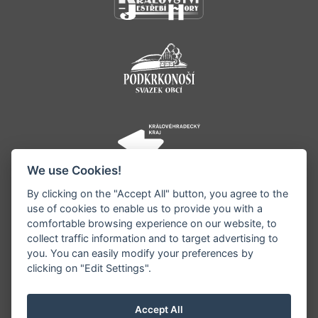
We use Cookies!
By clicking on the "Accept All" button, you agree to the
use of cookies to enable us to provide you with a
comfortable browsing experience on our website, to
collect traffic information and to target advertising to
you. You can easily modify your preferences by
©1996 - 2026 Všechna práva vyhrazena serveru
clicking on "Edit Settings".
www.jestrebihory.net | Vyrobil:
iQsoft.cz
Redakce neodpovídá za pravdivost a objektivitu
Accept All
zveřejňovaných informací a vyhrazuje si právo