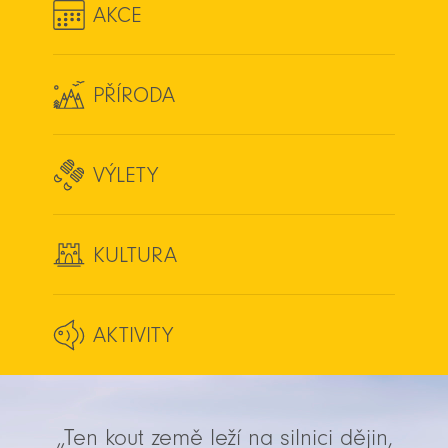
AKCE
PŘÍRODA
VÝLETY
KULTURA
AKTIVITY
„Ten kout země leží na silnici dějin,