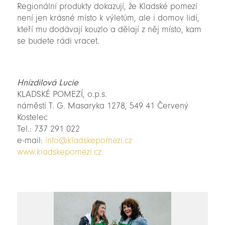
Regionální produkty dokazují, že Kladské pomezí
není jen krásné místo k výletům, ale i domov lidí,
kteří mu dodávají kouzlo a dělají z něj místo, kam
se budete rádi vracet.
Hnízdilová Lucie
KLADSKÉ POMEZÍ, o.p.s.
náměstí T. G. Masaryka 1278, 549 41 Červený
Kostelec
Tel.: 737 291 022
e-mail:
info@kladskepomezi.cz
www.kladskepomezi.cz