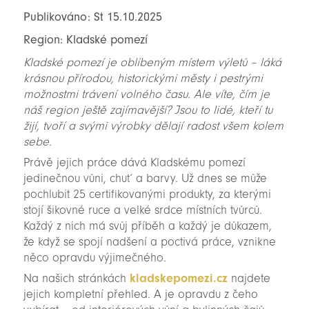
Publikováno: St 15.10.2025
Region: Kladské pomezí
Kladské pomezí je oblíbeným místem výletů – láká
krásnou přírodou, historickými městy i pestrými
možnostmi trávení volného času. Ale víte, čím je
náš region ještě zajímavější? Jsou to lidé, kteří tu
žijí, tvoří a svými výrobky dělají radost všem kolem
sebe.
Právě jejich práce dává Kladskému pomezí
jedinečnou vůni, chuť a barvy. Už dnes se může
pochlubit 25 certifikovanými produkty, za kterými
stojí šikovné ruce a velké srdce místních tvůrců.
Každý z nich má svůj příběh a každý je důkazem,
že když se spojí nadšení a poctivá práce, vznikne
něco opravdu výjimečného.
Na našich stránkách
kladskepomezi.cz
najdete
jejich kompletní přehled. A je opravdu z čeho