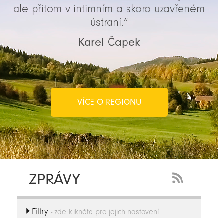
ale přitom v intimním a skoro uzavřeném
ústraní.“
Karel Čapek
VÍCE O REGIONU
ZPRÁVY
RSS
Feed
Filtry
-
- zde klikněte pro jejich nastavení