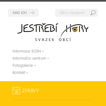
Hedat
Zpět na titulní stranu
Informace SOJH
Informační centrum
Fotogalerie
Kontakt
ZPRÁVY