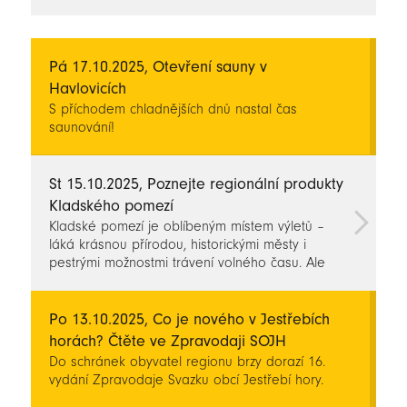
novinky
Pá 17.10.2025, Otevření sauny v
Havlovicích
S příchodem chladnějších dnů nastal čas
saunování!
St 15.10.2025, Poznejte regionální produkty
Kladského pomezí
Kladské pomezí je oblíbeným místem výletů –
láká krásnou přírodou, historickými městy i
pestrými možnostmi trávení volného času. Ale
víte, čím je náš region ještě zajímavější? Jsou to
lidé, kteří tu žijí, tvoří a svými výrobky dělají radost
všem kolem sebe.
Po 13.10.2025, Co je nového v Jestřebích
horách? Čtěte ve Zpravodaji SOJH
Do schránek obyvatel regionu brzy dorazí 16.
vydání Zpravodaje Svazku obcí Jestřebí hory.