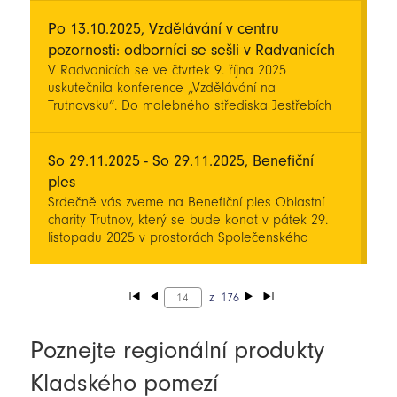
Po 13.10.2025, Vzdělávání v centru
pozornosti: odborníci se sešli v Radvanicích
V Radvanicích se ve čtvrtek 9. října 2025
uskutečnila konference „Vzdělávání na
Trutnovsku“. Do malebného střediska Jestřebích
hor dorazili ředitelé škol, učitelé, zřizovatelé i
řada hostů nejen z okresu Trutnov. Program byl
rozdělen do několika bloků.
So 29.11.2025 - So 29.11.2025, Benefiční
ples
Srdečně vás zveme na Benefiční ples Oblastní
charity Trutnov, který se bude konat v pátek 29.
listopadu 2025 v prostorách Společenského
centra UFFO v Trutnově.
z
176
Poznejte regionální produkty
Kladského pomezí