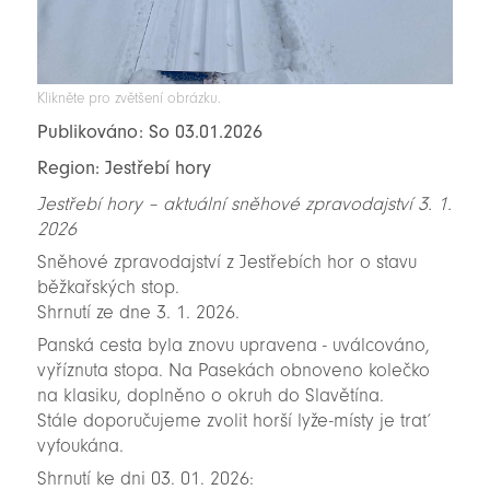
Klikněte pro zvětšení obrázku.
Publikováno: So 03.01.2026
Region: Jestřebí hory
Jestřebí hory – aktuální sněhové zpravodajství 3. 1.
2026
Sněhové zpravodajství z Jestřebích hor o stavu
běžkařských stop.
Shrnutí ze dne 3. 1. 2026.
Panská cesta byla znovu upravena - uválcováno,
vyříznuta stopa. Na Pasekách obnoveno kolečko
na klasiku, doplněno o okruh do Slavětína.
Stále doporučujeme zvolit horší lyže-místy je trať
vyfoukána.
Shrnutí ke dni 03. 01. 2026: