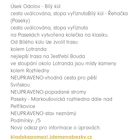
Úsek Odolov - Bílý kůl
cesta uválcována, stopa vyříznutaBílý kůl - Řehačka
(Paseky)
cesta ️uválcována, stopa vyříznuta
na Pasekách vytvořena kolečka na klasiku.
Od Bílého kůlu lze zvolit trasu:
kolem Lotranda
nejlepší trasa na Jestřebí Bouda
ve stoupání okolo Lotranda jsou místy kameny
kolem Rozhledny
NEUPRAVENO-vhodná cesta pro pěší
Sviňskou
NEUPRAVENO-popadané stromy
Paseky - Markoušovická rozhledna dále nad
Petříkovice
NEUPRAVENO-stav neznámý
Podmínky: /5
Nový odkaz pro informace o úpravách.
kladskepomezi.jdemenabezky.cz