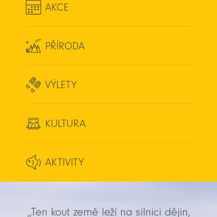
AKCE
PŘÍRODA
VÝLETY
KULTURA
AKTIVITY
„Ten kout země leží na silnici dějin,