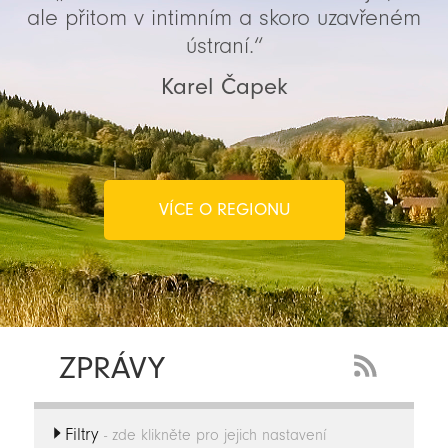
ale přitom v intimním a skoro uzavřeném
ústraní.“
Karel Čapek
VÍCE O REGIONU
ZPRÁVY
RSS
Feed
Filtry
-
- zde klikněte pro jejich nastavení