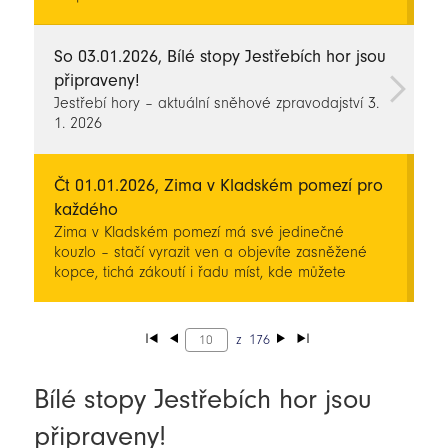
So 03.01.2026, Bílé stopy Jestřebích hor jsou
připraveny!
Jestřebí hory – aktuální sněhové zpravodajství 3.
1. 2026
Čt 01.01.2026, Zima v Kladském pomezí pro
každého
Zima v Kladském pomezí má své jedinečné
kouzlo – stačí vyrazit ven a objevíte zasněžené
kopce, tichá zákoutí i řadu míst, kde můžete
strávit příjemný zimní den. Ať už dáváte přednost
sportu, kultuře, nebo jen hledáte klidné chvíle k
odpočinku, region nabízí spoustu inspirace.
z
176
Bílé stopy Jestřebích hor jsou
připraveny!