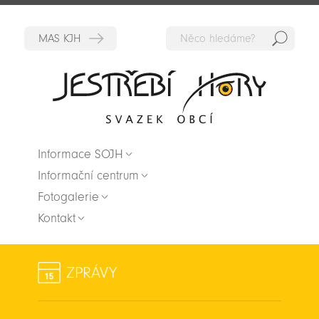
Hedat
Zpět na titulní stranu
Informace SOJH
Informační centrum
Fotogalerie
Kontakt
ZPRÁVY