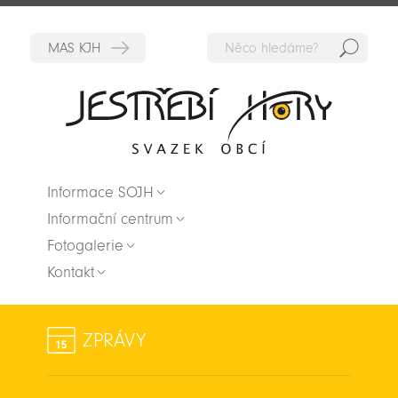
Hedat
Zpět na titulní stranu
Informace SOJH
Informační centrum
Fotogalerie
Kontakt
ZPRÁVY