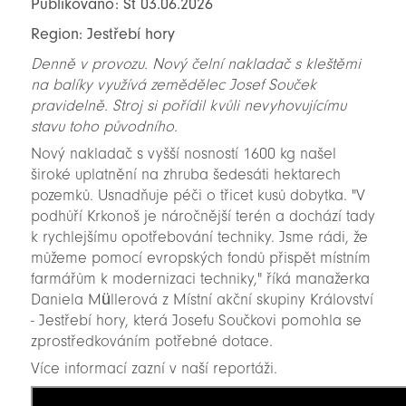
Publikováno: St 03.06.2026
Region: Jestřebí hory
Denně v provozu. Nový čelní nakladač s kleštěmi
na balíky využívá zemědělec Josef Souček
pravidelně. Stroj si pořídil kvůli nevyhovujícímu
stavu toho původního.
Nový nakladač s vyšší nosností 1600 kg našel
široké uplatnění na zhruba šedesáti hektarech
pozemků. Usnadňuje péči o třicet kusů dobytka. "V
podhůří Krkonoš je náročnější terén a dochází tady
k rychlejšímu opotřebování techniky. Jsme rádi, že
můžeme pomocí evropských fondů přispět místním
farmářům k modernizaci techniky," říká manažerka
Daniela Müllerová z Místní akční skupiny Království
- Jestřebí hory, která Josefu Součkovi pomohla se
zprostředkováním potřebné dotace.
Více informací zazní v naší reportáži.