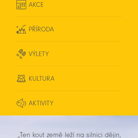
AKCE
PŘÍRODA
VÝLETY
KULTURA
AKTIVITY
„Ten kout země leží na silnici dějin,