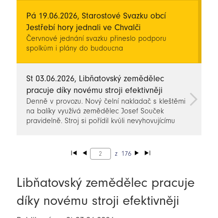
inspirativním filmům, v regionu si během prázdnin
přijdete na své.
Pá 19.06.2026, Starostové Svazku obcí
Jestřebí hory jednali ve Chvalči
Červnové jednání svazku přineslo podporu
spolkům i plány do budoucna
St 03.06.2026, Libňatovský zemědělec
pracuje díky novému stroji efektivněji
Denně v provozu. Nový čelní nakladač s kleštěmi
na balíky využívá zemědělec Josef Souček
pravidelně. Stroj si pořídil kvůli nevyhovujícímu
stavu toho původního.
z
176
Libňatovský zemědělec pracuje
díky novému stroji efektivněji