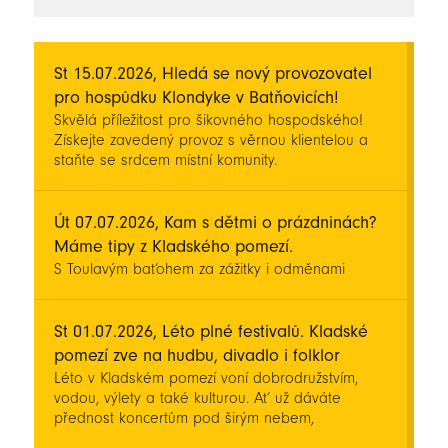
novinky
St 15.07.2026, Hledá se nový provozovatel
pro hospůdku Klondyke v Batňovicích!
Skvělá příležitost pro šikovného hospodského!
Získejte zavedený provoz s věrnou klientelou a
staňte se srdcem místní komunity.
Út 07.07.2026, Kam s dětmi o prázdninách?
Máme tipy z Kladského pomezí.
S Toulavým baťohem za zážitky i odměnami
St 01.07.2026, Léto plné festivalů. Kladské
pomezí zve na hudbu, divadlo i folklor
Léto v Kladském pomezí voní dobrodružstvím,
vodou, výlety a také kulturou. Ať už dáváte
přednost koncertům pod širým nebem,
divadelním představením, folkloru nebo