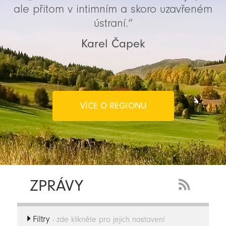
ale přitom v intimním a skoro uzavřeném
ústraní.“
Karel Čapek
VÍCE O REGIONU
ZPRÁVY
RSS
Feed
Filtry
-
- zde klikněte pro jejich nastavení