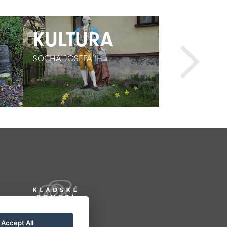
KULTURA
KULTURA
AKTIV
SOCHA JOSEFA II.
SOCHA JOSEFA II.
TENISOVÝ KUR
Accept All