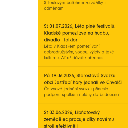
S Toulavým baťohem za zážitky i
odměnami
St 01.07.2026, Léto plné festivalů.
Kladské pomezí zve na hudbu,
divadlo i folklor
Léto v Kladském pomezí voní
dobrodružstvím, vodou, výlety a také
kulturou. Ať už dáváte přednost
koncertům pod širým nebem, divadelním
představením, folkloru nebo inspirativním
filmům, v regionu si během prázdnin
Pá 19.06.2026, Starostové Svazku
přijdete na své.
obcí Jestřebí hory jednali ve Chvalči
Červnové jednání svazku přineslo
podporu spolkům i plány do budoucna
St 03.06.2026, Libňatovský
zemědělec pracuje díky novému
stroji efektivněji