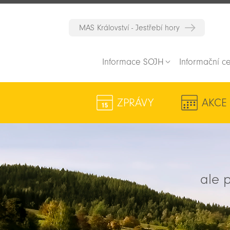
MAS Království - Jestřebí hory
Informace SOJH
Informační c
ZPRÁVY
AKCE
ale p