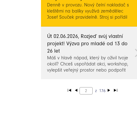
Denně v provozu. Nový čelní nakladač s
kleštěmi na balíky využívá zemědělec
Josef Souček pravidelně. Stroj si pořídil
kvůli nevyhovujícímu stavu toho
původního.
Út 02.06.2026, Rozjeď svůj vlastní
projekt! Výzva pro mladé od 13 do
26 let
Máš v hlavě nápad, který by oživil tvoje
okolí? Chceš uspořádat akci, workshop,
vylepšit veřejný prostor nebo podpořit
místní komunitu? Místní akční skupina
Království - Jestřebí hory, o.p.s. ti dává
jedinečnou šanci vzít věci do vlastních
z
176
rukou a zkusit si zorganizovat projekt od
A do Z!