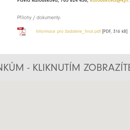
Pavla Kalousková, 705 824 436,
kalouskova@kjh.
Přílohy / dokumenty:
Informace pro žadatele_final.pdf
[PDF, 316 kB]
KŮM - KLIKNUTÍM ZOBRAZÍ