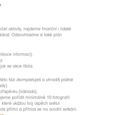
y
et aktivity, najdeme finanční i lidské
ádost. Odsouhlasíme si také plán
ribuce informací).
y.
ak se akce líbila.
V této fázi zkompletuješ a uhradíš platné
ady).
příspěvku (nákladů).
jeme pořídit minimálně 10 fotografií
 které ukážou tvůj úspěch světu!
nás přímo a přihlas se na úvodní setkání: