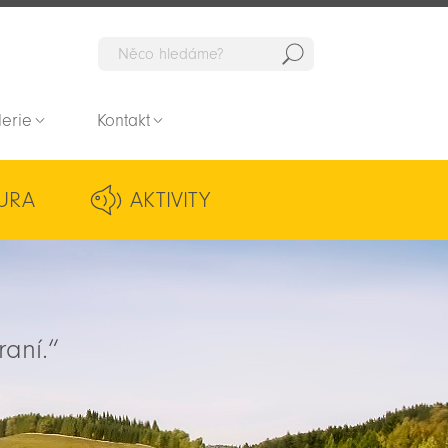
Hedat
lerie
Kontakt
URA
AKTIVITY
raní.“