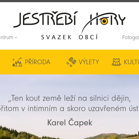
entrum
Fotoga
Zpět na titulní stranu
PŘÍRODA
VÝLETY
KULT
„Ten kout země leží na silnici dějin,
řitom v intimním a skoro uzavřeném úst
Karel Čapek