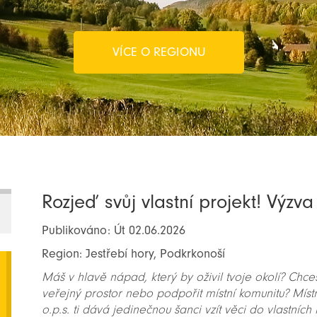
VÍCE O REGIONU
Rozjeď svůj vlastní projekt! Výzv
Publikováno: Út 02.06.2026
Region: Jestřebí hory, Podkrkonoší
Máš v hlavě nápad, který by oživil tvoje okolí? Chce
veřejný prostor nebo podpořit místní komunitu? Místní
o.p.s. ti dává jedinečnou šanci vzít věci do vlastních