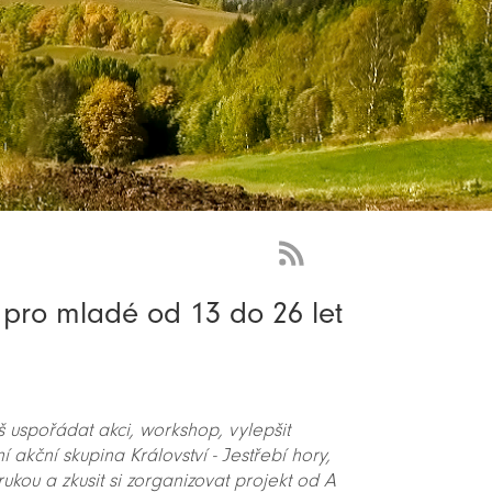
RSS
Feed
a pro mladé od 13 do 26 let
-
novinky
š uspořádat akci, workshop, vylepšit
 akční skupina Království - Jestřebí hory,
 rukou a zkusit si zorganizovat projekt od A