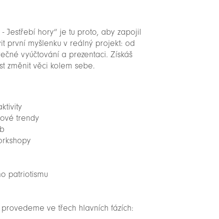
 Jestřebí hory“ je tu proto, aby zapojil
it první myšlenku v reálný projekt: od
ečné vyúčtování a prezentaci. Získáš
t změnit věci kolem sebe.
ktivity
nové trendy
yb
workshopy
ho patriotismu
provedeme ve třech hlavních fázích: