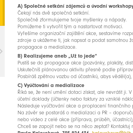
A) Společné setkání zájemců a úvodní workshop
Čekají nás dvě společná setkání.
Společně zformulujeme tvoje myšlenky a nápady.
Pomůžeme ti vytvořit tým a nastartovat motivaci.
Vyřešíme organizační zajištění akce, sestavíme rozpoč
zdroje a ukážeme ti, jak napsat a podat samotnou ž
propagace a medializace.
B) Realizujeme aneb „Už to jede“
Pustíš se do propagace akce (pozvánky, plakáty, dist
Uskutečníš plánovanou aktivitu přesně podle příprav
Posbíráš zpětnou vazbu od účastníků, abys věděl(a), j
C) Vyúčtování a medializace
Říká se, že není umění dotaci získat, ale nevrátit ji. 
účetní doklady (účtenky nebo faktury za vzniklé nákl
Následuje vyúčtování akce a proplacení finančního 
Na závěr se postaráš o medializaci a PR – doporuču
nebo video z celé akce (příprava, průběh, účastníci),
Chceš se zapojit nebo se na něco zeptat? Kontaktuj 