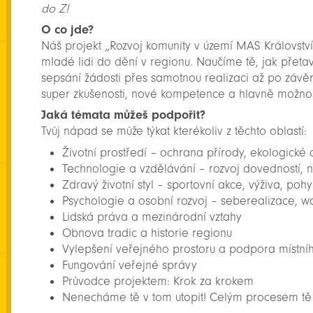
do Z!
O co jde?
Náš projekt „Rozvoj komunity v území MAS Království -
mladé lidi do dění v regionu. Naučíme tě, jak přetav
sepsání žádosti přes samotnou realizaci až po závěr
super zkušenosti, nové kompetence a hlavně možnos
Jaká témata můžeš podpořit?
Tvůj nápad se může týkat kterékoliv z těchto oblastí:
Životní prostředí – ochrana přírody, ekologické a
Technologie a vzdělávání – rozvoj dovedností, 
Zdravý životní styl – sportovní akce, výživa, poh
Psychologie a osobní rozvoj – seberealizace, 
Lidská práva a mezinárodní vztahy
Obnova tradic a historie regionu
Vylepšení veřejného prostoru a podpora místní
Fungování veřejné správy
Průvodce projektem: Krok za krokem
Nenecháme tě v tom utopit! Celým procesem tě 